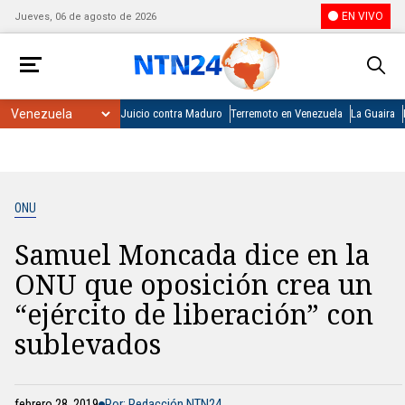
EN VIVO
Jueves, 06 de agosto de 2026
Juicio contra Maduro
Terremoto en Venezuela
La Guaira
ONU
Samuel Moncada dice en la
ONU que oposición crea un
“ejército de liberación” con
sublevados
febrero 28, 2019
Por: Redacción NTN24