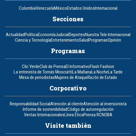
Colombia
Venezuela
México
Estados Unidos
Internacional
Secciones
Actualidad
Política
Economía
Judicial
Deportes
Nuestra Tele Internacional
Ciencia y Tecnología
Entretenimiento
Salud
Programas
Opinión
Programas
Clic Verde
Club de Prensa
El Informativo
Flash Fashion
La entrevista de Tomás Mosciatti
La Mañana
La Noche
La Tarde
Mesa de periodistas
Mujeres de Ataque
Razón de Estado
Corporativo
Responsabilidad Social
Atención al cliente
Atención al inversionista
Informe de sostenibilidad
Código de autorregulación
Ventas Internacionales
Línea Ética
Prensa RCN
OBA
Visite también