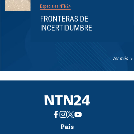
Especiales NTN24
FRONTERAS DE
INCERTIDUMBRE
Ver más
Item
1
of
8
País