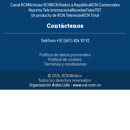
Canal RCN
Noticias RCN
RCN Radio
La República
RCN Comerciales
Nuestra Tele Internacional
Novelas
Fides
TDT
Un producto de RCN Televisión
RCN Total
Contáctenos
Teléfono
+57 (601) 426 92 92
Política de datos personales
Política de cookies
Términos y condiciones
© 2026, RCN Medios.
Todos los derechos reservados.
Organización Ardila Lülle - www.oal.com.co