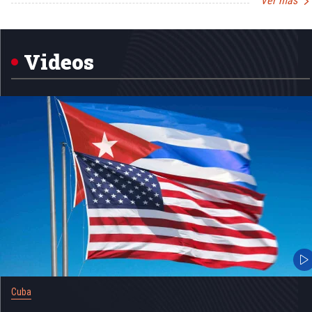
Ver más
Item
1
of
5
Videos
Cuba