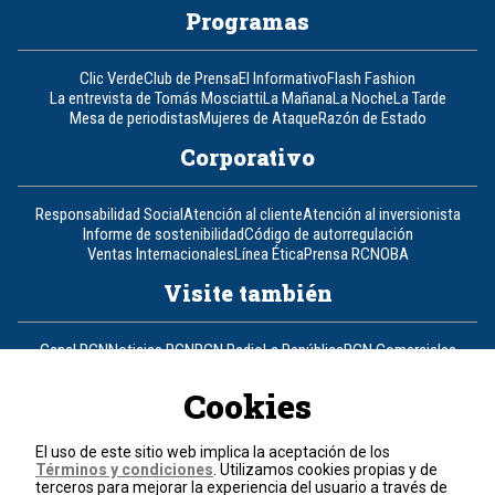
Programas
Clic Verde
Club de Prensa
El Informativo
Flash Fashion
La entrevista de Tomás Mosciatti
La Mañana
La Noche
La Tarde
Mesa de periodistas
Mujeres de Ataque
Razón de Estado
Corporativo
Responsabilidad Social
Atención al cliente
Atención al inversionista
Informe de sostenibilidad
Código de autorregulación
Ventas Internacionales
Línea Ética
Prensa RCN
OBA
Visite también
Canal RCN
Noticias RCN
RCN Radio
La República
RCN Comerciales
Nuestra Tele Internacional
Novelas
Fides
TDT
Un producto de RCN Televisión
RCN Total
Cookies
Contáctenos
El uso de este sitio web implica la aceptación de los
Términos y condiciones
. Utilizamos cookies propias y de
Teléfono
+57 (601) 426 92 92
terceros para mejorar la experiencia del usuario a través de