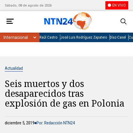
EN VIVO
Sábado, 08 de agosto de 2026
Raúl Castro
José Luis Rodríguez Zapatero
Díaz-Canel
Cu
Actualidad
Seis muertos y dos
desaparecidos tras
explosión de gas en Polonia
diciembre 5, 2019
Por: Redacción NTN24