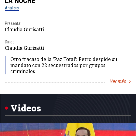
LA NOCHE
L
Análisis
No
Presenta:
Pr
Claudia Gurisatti
Id
Dirige:
Dir
Claudia Gurisatti
Id
Otro fracaso de la 'Paz Total': Petro despide su
mandato con 22 secuestrados por grupos
criminales
Ver más
Item
1
of
5
Videos