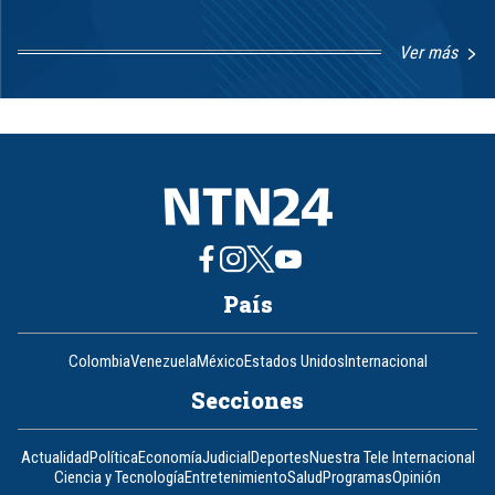
Ver más
Item
1
of
8
País
Colombia
Venezuela
México
Estados Unidos
Internacional
Secciones
Actualidad
Política
Economía
Judicial
Deportes
Nuestra Tele Internacional
Ciencia y Tecnología
Entretenimiento
Salud
Programas
Opinión