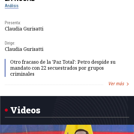
Análisis
No
Presenta:
Pr
Claudia Gurisatti
Id
Dirige:
Dir
Claudia Gurisatti
Id
Otro fracaso de la 'Paz Total': Petro despide su
mandato con 22 secuestrados por grupos
criminales
Ver más
Item
1
of
5
Videos