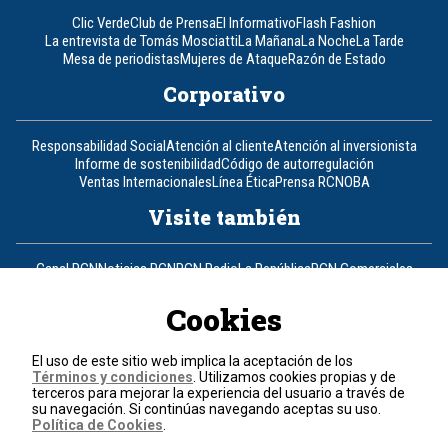
Clic Verde
Club de Prensa
El Informativo
Flash Fashion
La entrevista de Tomás Mosciatti
La Mañana
La Noche
La Tarde
Mesa de periodistas
Mujeres de Ataque
Razón de Estado
Corporativo
Responsabilidad Social
Atención al cliente
Atención al inversionista
Informe de sostenibilidad
Código de autorregulación
Ventas Internacionales
Línea Ética
Prensa RCN
OBA
Visite también
Canal RCN
Noticias RCN
RCN Radio
La República
RCN Comerciales
Nuestra Tele Internacional
Novelas
Fides
TDT
Un producto de RCN Televisión
RCN Total
Cookies
Contáctenos
El uso de este sitio web implica la aceptación de los
Términos y condiciones
. Utilizamos cookies propias y de
Teléfono
+57 (601) 426 92 92
terceros para mejorar la experiencia del usuario a través de
su navegación. Si continúas navegando aceptas su uso.
Política de Cookies
.
Política de datos personales