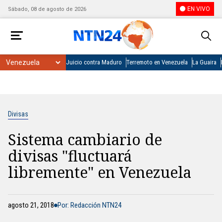
EN VIVO
Sábado, 08 de agosto de 2026
Juicio contra Maduro
Terremoto en Venezuela
La Guaira
Divisas
Sistema cambiario de
divisas "fluctuará
libremente" en Venezuela
agosto 21, 2018
Por: Redacción NTN24