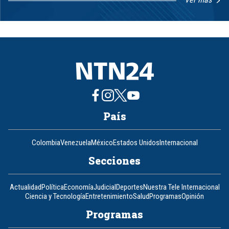
Item
1
of
8
País
Colombia
Venezuela
México
Estados Unidos
Internacional
Secciones
Actualidad
Política
Economía
Judicial
Deportes
Nuestra Tele Internacional
Ciencia y Tecnología
Entretenimiento
Salud
Programas
Opinión
Programas