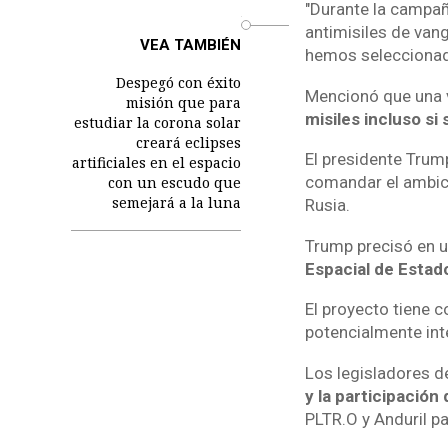
"Durante la campañ
o
antimisiles de van
VEA TAMBIÉN
hemos seleccionado
Despegó con éxito
Mencionó que una 
misión que para
misiles incluso si
estudiar la corona solar
creará eclipses
El presidente Trum
artificiales en el espacio
comandar el ambic
con un escudo que
semejará a la luna
Rusia.
Trump precisó en u
Espacial de Estado
El proyecto tiene c
potencialmente int
Los legisladores 
y la participación
PLTR.O y Anduril p