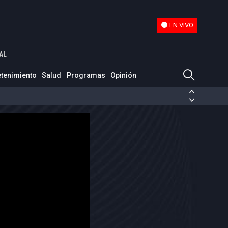
EN VIVO
EN VIVO
s "incluso desde el espacio"
AL
etenimiento
Salud
Programas
Opinión
ias de las FARC
ezuela
Nicolás Maduro
Disidencias de las FARC
 en Venezuela
Nicolás Maduro