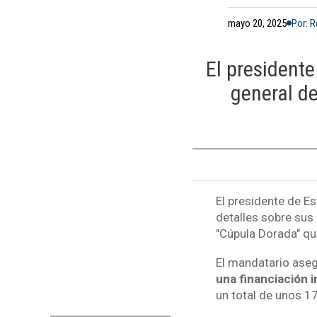
mayo 20, 2025
Por: 
El president
general d
El presidente de E
detalles sobre sus
"Cúpula Dorada" que
El mandatario ase
una financiación i
un total de unos 1