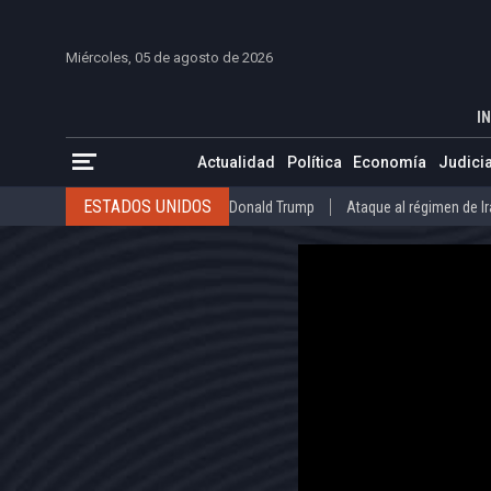
INICIO
COLOMBIA
VENEZUELA
MÉXICO
EST
Miércoles, 05 de agosto de 2026
Trump anunció que eligió el diseño del 
INICIO
ACTUALIDAD
IN
ESTADOS UNIDOS
Donald Trump
Ataque al régimen de Irán
Actualidad
Política
Economía
Judicia
INTERNACIONAL
Raúl Castro
José Luis Rodríguez Zapatero
ESTADOS UNIDOS
Donald Trump
Ataque al régimen de I
COLOMBIA
Elecciones Presidenciales en Colombia
Gustavo Petr
INTERNACIONAL
Raúl Castro
José Luis Rodríguez Zapat
VENEZUELA
Juicio contra Maduro
Terremoto en Venezuela
COLOMBIA
Elecciones Presidenciales en Colombia
Gusta
MÉXICO
Claudia Sheinbaum
Mundial 2026
Narcotráfico
C
VENEZUELA
Juicio contra Maduro
Terremoto en Venezue
MÉXICO
Claudia Sheinbaum
Mundial 2026
Narcotráfi