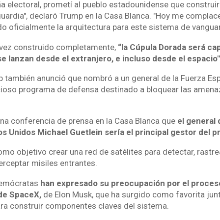
a electoral, prometí al pueblo estadounidense que construi
guardia", declaró Trump en la Casa Blanca. "Hoy me complac
 oficialmente la arquitectura para este sistema de vanguar
vez construido completamente,
“la Cúpula Dorada será ca
 se lanzan desde el extranjero, e incluso desde el espacio"
p también anunció que nombró a un general de la Fuerza Esp
ioso programa de defensa destinado a bloquear las amenaz
na conferencia de prensa en la Casa Blanca que
el general 
s Unidos Michael Guetlein sería el principal gestor del 
omo objetivo crear una red de satélites para detectar, rastre
erceptar misiles entrantes.
demócratas
han expresado su preocupación por el proces
 de SpaceX,
de Elon Musk, que ha surgido como favorita junt
ara construir componentes claves del sistema.