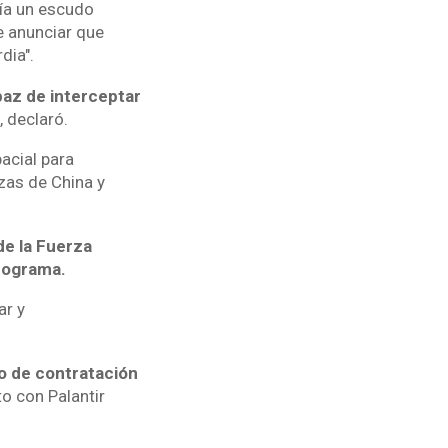
ría un escudo
e anunciar que
dia".
paz de interceptar
, declaró.
acial para
as de China y
de la Fuerza
programa.
ar y
o de contratación
o con Palantir