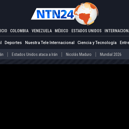
ADOS UNIDOS
INTERNACIONAL
escudo antimisiles ‘Cúpula Dorada’ que será capaz de resistir ataque
ICIO
COLOMBIA
VENEZUELA
MÉXICO
ESTADOS UNIDOS
INTERNACION
Estados Unidos ataca a Irán
Nicolás Maduro
Mundial 2026
l
Deportes
Nuestra Tele Internacional
Ciencia y Tecnología
Entr
Díaz-Canel
Cuba
Mundial 2026
rán
Estados Unidos ataca a Irán
Nicolás Maduro
Mundial 2026
o
Abelardo de la Espriella
Iván Cepeda
Donald Trump
Disidenc
ero
Díaz-Canel
Cuba
Mundial 2026
La Guaira
Delcy Rodríguez
Donald Trump
Presos políticos en Ven
vo Petro
Abelardo de la Espriella
Iván Cepeda
Donald Trump
arteles mexicanos
Donald Trump
la
La Guaira
Delcy Rodríguez
Donald Trump
Presos políticos
co
Carteles mexicanos
Donald Trump