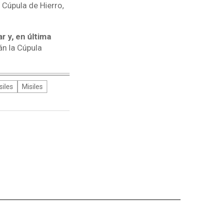
 Cúpula de Hierro,
 y, en última
n la Cúpula
iles
Misiles