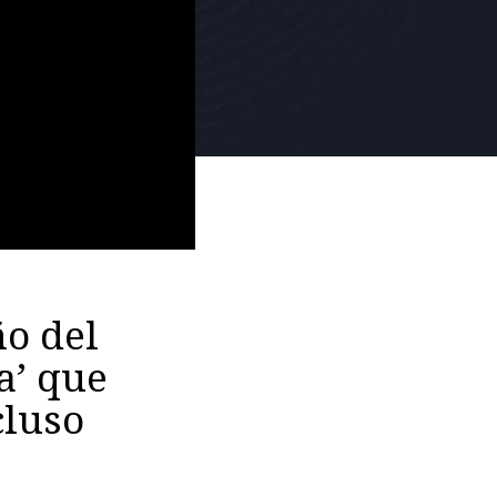
ño del
a’ que
cluso