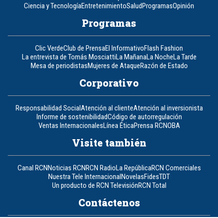
Ciencia y Tecnología
Entretenimiento
Salud
Programas
Opinión
Programas
Clic Verde
Club de Prensa
El Informativo
Flash Fashion
La entrevista de Tomás Mosciatti
La Mañana
La Noche
La Tarde
Mesa de periodistas
Mujeres de Ataque
Razón de Estado
Corporativo
Responsabilidad Social
Atención al cliente
Atención al inversionista
Informe de sostenibilidad
Código de autorregulación
Ventas Internacionales
Línea Ética
Prensa RCN
OBA
Visite también
Canal RCN
Noticias RCN
RCN Radio
La República
RCN Comerciales
Nuestra Tele Internacional
Novelas
Fides
TDT
Un producto de RCN Televisión
RCN Total
Contáctenos