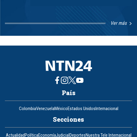
Ver más
Item
1
of
8
País
Colombia
Venezuela
México
Estados Unidos
Internacional
Secciones
Actualidad
Política
Economía
Judicial
Deportes
Nuestra Tele Internacional