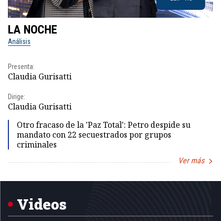
LA NOCHE
L
Análisis
No
Presenta:
Pr
Claudia Gurisatti
Id
Dirige:
Dir
Claudia Gurisatti
Id
Otro fracaso de la 'Paz Total': Petro despide su
mandato con 22 secuestrados por grupos
criminales
Ver más
Item
1
of
5
Videos