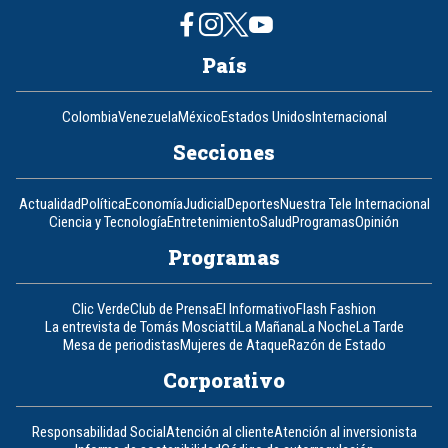
País
Colombia
Venezuela
México
Estados Unidos
Internacional
Secciones
Actualidad
Política
Economía
Judicial
Deportes
Nuestra Tele Internacional
Ciencia y Tecnología
Entretenimiento
Salud
Programas
Opinión
Programas
Clic Verde
Club de Prensa
El Informativo
Flash Fashion
La entrevista de Tomás Mosciatti
La Mañana
La Noche
La Tarde
Mesa de periodistas
Mujeres de Ataque
Razón de Estado
Corporativo
Responsabilidad Social
Atención al cliente
Atención al inversionista