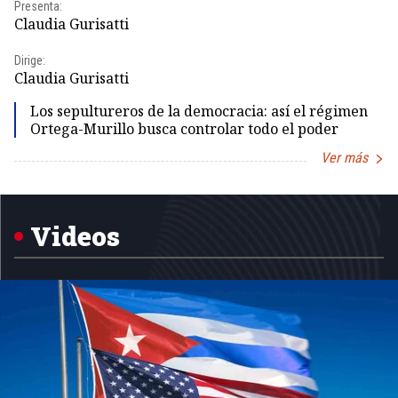
Presenta:
Pr
Claudia Gurisatti
Id
Dirige:
Dir
Claudia Gurisatti
Id
Los sepultureros de la democracia: así el régimen
Ortega-Murillo busca controlar todo el poder
Ver más
Item
1
of
5
Videos