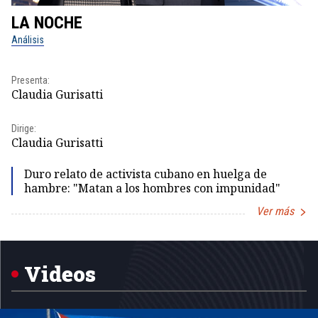
LA NOCHE
L
Análisis
No
Pr
Presenta:
Id
Claudia Gurisatti
Dir
Dirige:
Id
Claudia Gurisatti
Duro relato de activista cubano en huelga de
hambre: "Matan a los hombres con impunidad"
Ver más
Item
1
of
5
Videos