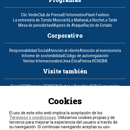
Clic Verde
Club de Prensa
El Informativo
Flash Fashion
La entrevista de Tomás Mosciatti
La Mañana
La Noche
La Tarde
Mesa de periodistas
Mujeres de Ataque
Razón de Estado
Corporativo
Responsabilidad Social
Atención al cliente
Atención al inversionista
Informe de sostenibilidad
Código de autorregulación
Ventas Internacionales
Línea Ética
Prensa RCN
OBA
Visite también
Canal RCN
Noticias RCN
RCN Radio
La República
RCN Comerciales
Nuestra Tele Internacional
Novelas
Fides
TDT
Un producto de RCN Televisión
RCN Total
Cookies
Contáctenos
El uso de este sitio web implica la aceptación de los
Términos y condiciones
. Utilizamos cookies propias y de
Teléfono
+57 (601) 426 92 92
terceros para mejorar la experiencia del usuario a través de
su navegación. Si continúas navegando aceptas su uso.