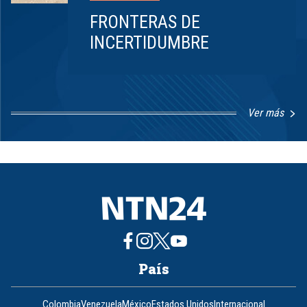
FRONTERAS DE
INCERTIDUMBRE
Ver más
Item
1
of
8
País
Colombia
Venezuela
México
Estados Unidos
Internacional