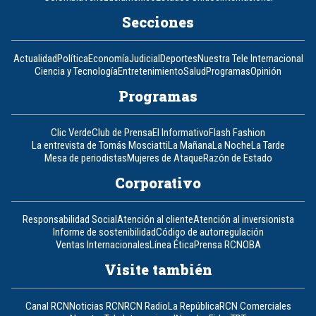
Secciones
Actualidad
Política
Economía
Judicial
Deportes
Nuestra Tele Internacional
Ciencia y Tecnología
Entretenimiento
Salud
Programas
Opinión
Programas
Clic Verde
Club de Prensa
El Informativo
Flash Fashion
La entrevista de Tomás Mosciatti
La Mañana
La Noche
La Tarde
Mesa de periodistas
Mujeres de Ataque
Razón de Estado
Corporativo
Responsabilidad Social
Atención al cliente
Atención al inversionista
Informe de sostenibilidad
Código de autorregulación
Ventas Internacionales
Línea Ética
Prensa RCN
OBA
Visite también
Canal RCN
Noticias RCN
RCN Radio
La República
RCN Comerciales