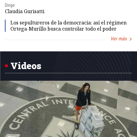
Dirige:
Dir
Claudia Gurisatti
Id
Los sepultureros de la democracia: así el régimen
Ortega-Murillo busca controlar todo el poder
Ver más
Item
1
of
5
Videos