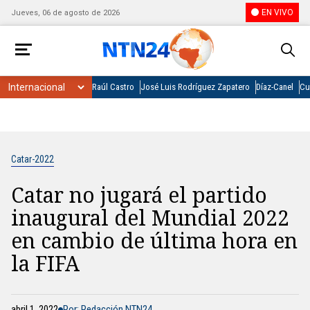
EN VIVO
Jueves, 06 de agosto de 2026
Raúl Castro
José Luis Rodríguez Zapatero
Díaz-Canel
Cu
Catar-2022
Catar no jugará el partido
inaugural del Mundial 2022
en cambio de última hora en
la FIFA
abril 1, 2022
Por: Redacción NTN24