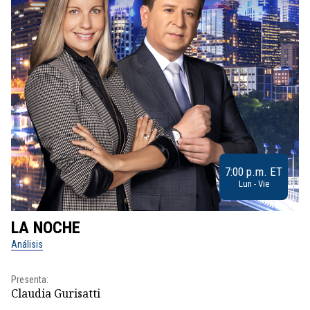
7:00 p.m. ET
Lun - Vie
LA NOCHE
L
Análisis
No
Presenta:
Pr
Claudia Gurisatti
Id