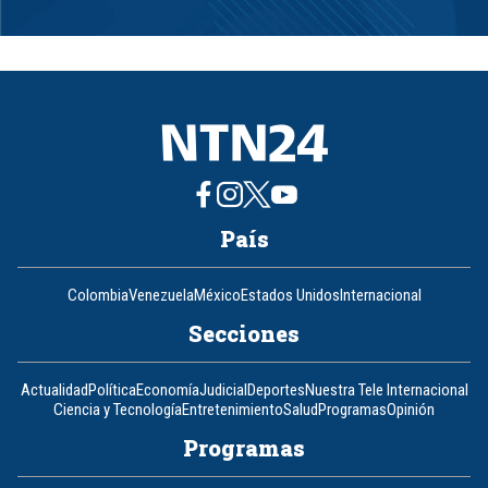
Item
1
of
8
País
Colombia
Venezuela
México
Estados Unidos
Internacional
Secciones
Actualidad
Política
Economía
Judicial
Deportes
Nuestra Tele Internacional
Ciencia y Tecnología
Entretenimiento
Salud
Programas
Opinión
Programas