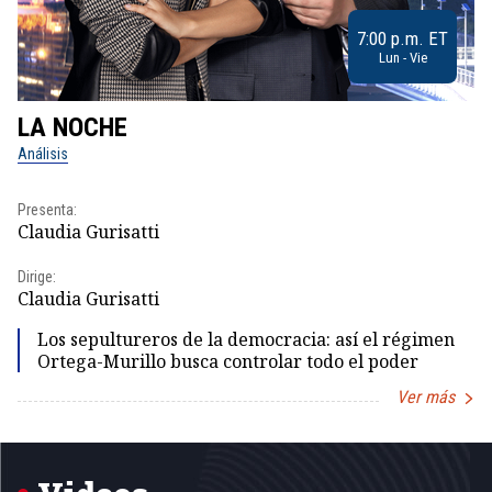
7:00 p.m. ET
Lun - Vie
LA NOCHE
L
Análisis
No
Presenta:
Pr
Claudia Gurisatti
Id
Dirige:
Dir
Claudia Gurisatti
Id
Los sepultureros de la democracia: así el régimen
Ortega-Murillo busca controlar todo el poder
Ver más
Item
1
of
5