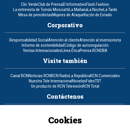
Clic Verde
Club de Prensa
El Informativo
Flash Fashion
La entrevista de Tomás Mosciatti
La Mañana
La Noche
La Tarde
Mesa de periodistas
Mujeres de Ataque
Razón de Estado
Corporativo
Responsabilidad Social
Atención al cliente
Atención al inversionista
Informe de sostenibilidad
Código de autorregulación
Ventas Internacionales
Línea Ética
Prensa RCN
OBA
Visite también
Canal RCN
Noticias RCN
RCN Radio
La República
RCN Comerciales
Nuestra Tele Internacional
Novelas
Fides
TDT
Un producto de RCN Televisión
RCN Total
Contáctenos
Teléfono
+57 (601) 426 92 92
Cookies
Política de datos personales