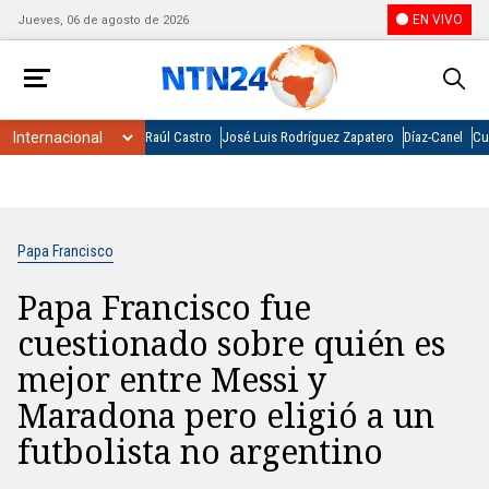
EN VIVO
Jueves, 06 de agosto de 2026
Raúl Castro
José Luis Rodríguez Zapatero
Díaz-Canel
Cu
Papa Francisco
Papa Francisco fue
cuestionado sobre quién es
mejor entre Messi y
Maradona pero eligió a un
futbolista no argentino