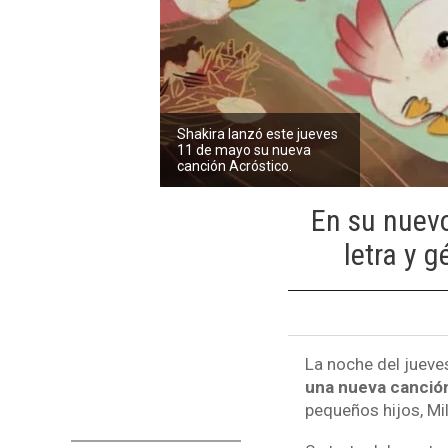
Shakira lanzó este jueves
11 de mayo su nueva
canción Acróstico.
En su nuevo
letra y 
La noche del juev
una nueva canció
pequeños hijos, Mi