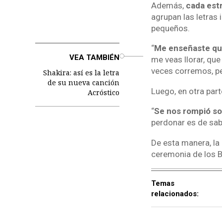
Además,
cada estr
agrupan las letras 
pequeños.
“
Me enseñaste que
o
VEA TAMBIÉN
me veas llorar, qu
veces corremos, pe
Shakira: así es la letra
de su nueva canción
Luego, en otra part
Acróstico
“
Se nos rompió solo
perdonar es de sab
De esta manera, la
ceremonia de los Bi
Temas
relacionados: