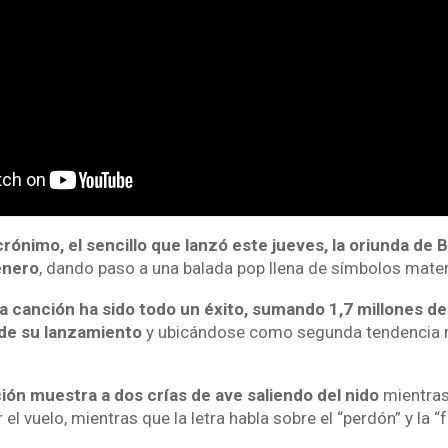
rónimo, el sencillo que lanzó este jueves, la oriunda de B
género
, dando paso a una balada pop llena de símbolos mater
a canción ha sido todo un éxito, sumando 1,7 millones d
 de su lanzamiento
y ubicándose como segunda tendencia mu
ción muestra a dos crías de ave saliendo del nido
mientras
l vuelo, mientras que la letra habla sobre el “perdón” y la “f