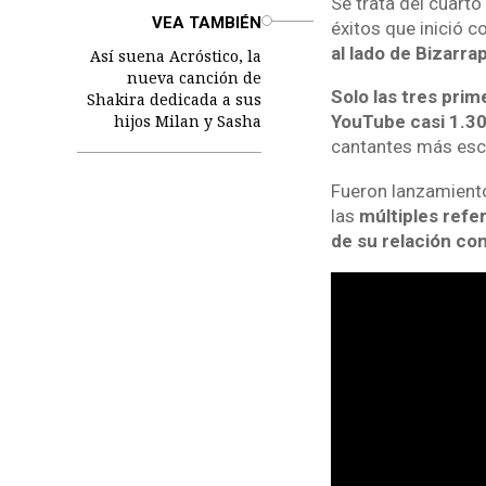
Se trata del cuart
o
VEA TAMBIÉN
éxitos que inició c
al lado de Bizarra
Así suena Acróstico, la
nueva canción de
Solo las tres pri
Shakira dedicada a sus
hijos Milan y Sasha
YouTube casi 1.30
cantantes más esc
Fueron lanzamiento
las
múltiples refe
de su relación con