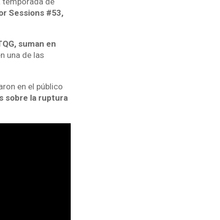
na temporada de
or Sessions #53,
y TQG, suman en
n una de las
ron en el público
s sobre la ruptura