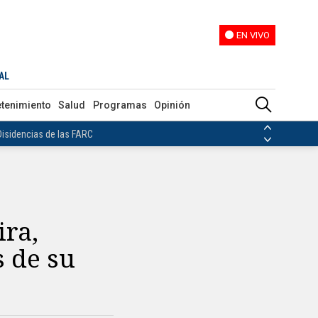
EN VIVO
EN VIVO
AL
ias de las FARC
etenimiento
Salud
Programas
Opinión
ezuela
Nicolás Maduro
Disidencias de las FARC
 en Venezuela
Nicolás Maduro
ira,
 de su