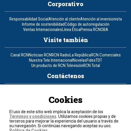
Corporativo
Responsabilidad Social
Atención al cliente
Atención al inversionista
Informe de sostenibilidad
Código de autorregulación
Ventas Internacionales
Línea Ética
Prensa RCN
OBA
Visite también
Canal RCN
Noticias RCN
RCN Radio
La República
RCN Comerciales
Nuestra Tele Internacional
Novelas
Fides
TDT
Un producto de RCN Televisión
RCN Total
Contáctenos
Teléfono
+57 (601) 426 92 92
Cookies
Política de datos personales
Política de cookies
El uso de este sitio web implica la aceptación de los
Términos y condiciones
Términos y condiciones
. Utilizamos cookies propias y de
terceros para mejorar la experiencia del usuario a través de
su navegación. Si continúas navegando aceptas su uso.
© 2026, RCN Medios.
Política de Cookies
.