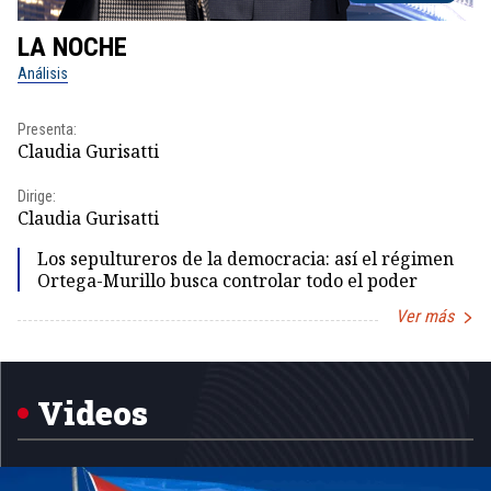
LA NOCHE
L
Análisis
No
Presenta:
Pr
Claudia Gurisatti
Id
Dirige:
Dir
Claudia Gurisatti
Id
Los sepultureros de la democracia: así el régimen
Ortega-Murillo busca controlar todo el poder
Ver más
Item
1
of
5
Videos