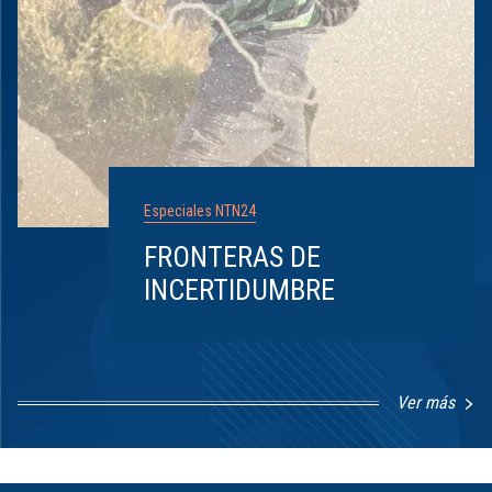
Especiales NTN24
FRONTERAS DE
INCERTIDUMBRE
Ver más
Item
1
of
8