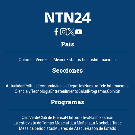
País
Colombia
Venezuela
México
Estados Unidos
Internacional
Secciones
Actualidad
Política
Economía
Judicial
Deportes
Nuestra Tele Internacional
Ciencia y Tecnología
Entretenimiento
Salud
Programas
Opinión
Programas
Clic Verde
Club de Prensa
El Informativo
Flash Fashion
La entrevista de Tomás Mosciatti
La Mañana
La Noche
La Tarde
Mesa de periodistas
Mujeres de Ataque
Razón de Estado