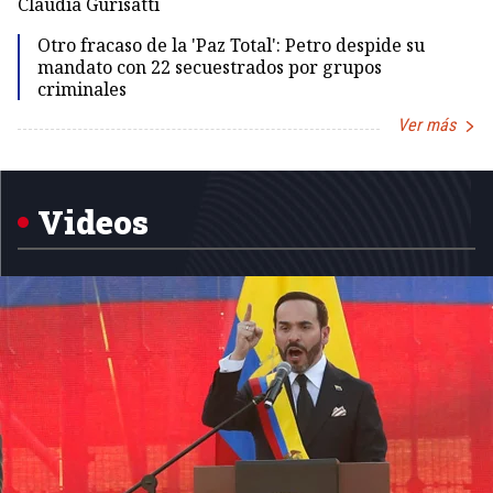
Claudia Gurisatti
Id
Otro fracaso de la 'Paz Total': Petro despide su
mandato con 22 secuestrados por grupos
criminales
Ver más
Item
1
of
5
Videos