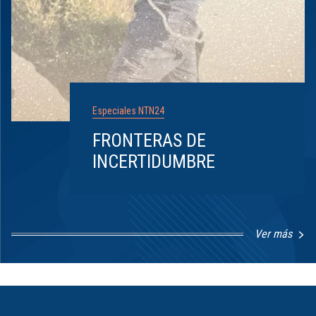
Especiales NTN24
FRONTERAS DE
INCERTIDUMBRE
Ver más
Item
1
of
8