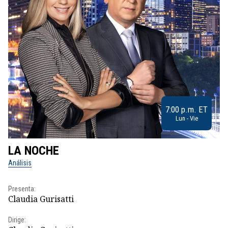
7:00 p.m. ET
Lun - Vie
LA NOCHE
L
Análisis
No
Presenta:
Pr
Claudia Gurisatti
Id
Dirige:
Dir