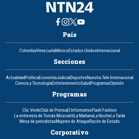
País
Colombia
Venezuela
México
Estados Unidos
Internacional
Secciones
Actualidad
Política
Economía
Judicial
Deportes
Nuestra Tele Internacional
Ciencia y Tecnología
Entretenimiento
Salud
Programas
Opinión
Programas
Clic Verde
Club de Prensa
El Informativo
Flash Fashion
La entrevista de Tomás Mosciatti
La Mañana
La Noche
La Tarde
Mesa de periodistas
Mujeres de Ataque
Razón de Estado
Corporativo