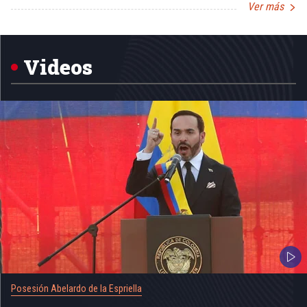
Ver más
Item
1
of
5
Videos
Posesión Abelardo de la Espriella