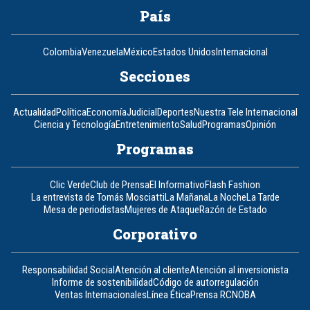
País
Colombia
Venezuela
México
Estados Unidos
Internacional
Secciones
Actualidad
Política
Economía
Judicial
Deportes
Nuestra Tele Internacional
Ciencia y Tecnología
Entretenimiento
Salud
Programas
Opinión
Programas
Clic Verde
Club de Prensa
El Informativo
Flash Fashion
La entrevista de Tomás Mosciatti
La Mañana
La Noche
La Tarde
Mesa de periodistas
Mujeres de Ataque
Razón de Estado
Corporativo
Responsabilidad Social
Atención al cliente
Atención al inversionista
Informe de sostenibilidad
Código de autorregulación
Ventas Internacionales
Línea Ética
Prensa RCN
OBA