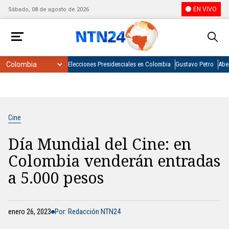
EN VIVO
Sábado, 08 de agosto de 2026
Elecciones Presidenciales en Colombia
Gustavo Petro
Abel
Cine
Día Mundial del Cine: en
Colombia venderán entradas
a 5.000 pesos
enero 26, 2023
Por: Redacción NTN24