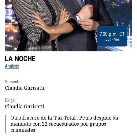
7:00 p.m. ET
Lun - Vie
LA NOCHE
L
Análisis
No
Presenta:
Pr
Claudia Gurisatti
Id
Dirige:
Dir
Claudia Gurisatti
Id
Otro fracaso de la 'Paz Total': Petro despide su
mandato con 22 secuestrados por grupos
criminales