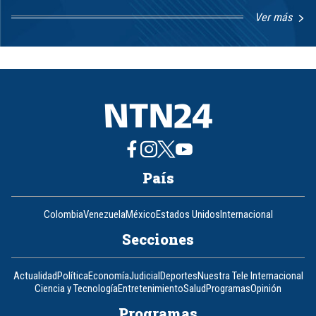
Ver más
Item
1
of
8
País
Colombia
Venezuela
México
Estados Unidos
Internacional
Secciones
Actualidad
Política
Economía
Judicial
Deportes
Nuestra Tele Internacional
Ciencia y Tecnología
Entretenimiento
Salud
Programas
Opinión
Programas