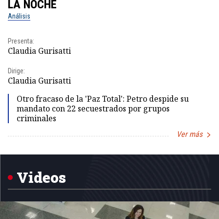
LA NOCHE
L
Análisis
No
Presenta:
Pr
Claudia Gurisatti
Id
Dirige:
Dir
Claudia Gurisatti
Id
Otro fracaso de la 'Paz Total': Petro despide su
mandato con 22 secuestrados por grupos
criminales
Ver más
Item
1
of
5
Videos