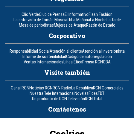
Clic Verde
Club de Prensa
El Informativo
Flash Fashion
La entrevista de Tomás Mosciatti
La Mañana
La Noche
La Tarde
Mesa de periodistas
Mujeres de Ataque
Razón de Estado
Corporativo
Responsabilidad Social
Atención al cliente
Atención al inversionista
Informe de sostenibilidad
Código de autorregulación
Ventas Internacionales
Línea Ética
Prensa RCN
OBA
Visite también
Canal RCN
Noticias RCN
RCN Radio
La República
RCN Comerciales
Nuestra Tele Internacional
Novelas
Fides
TDT
Un producto de RCN Televisión
RCN Total
Contáctenos
Teléfono
+57 (601) 426 92 92
Cookies