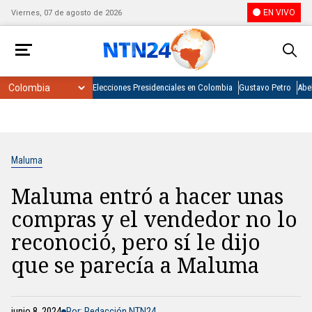
EN VIVO
Viernes, 07 de agosto de 2026
Elecciones Presidenciales en Colombia
Gustavo Petro
Abel
Maluma
Maluma entró a hacer unas
compras y el vendedor no lo
reconoció, pero sí le dijo
que se parecía a Maluma
junio 8, 2024
Por: Redacción NTN24