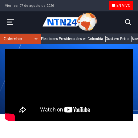
EN VIVO
Viernes, 07 de agosto de 2026
Elecciones Presidenciales en Colombia
Gustavo Petro
Abel