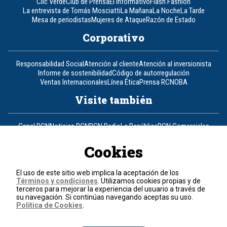
Clic Verde
Club de Prensa
El Informativo
Flash Fashion
La entrevista de Tomás Mosciatti
La Mañana
La Noche
La Tarde
Mesa de periodistas
Mujeres de Ataque
Razón de Estado
Corporativo
Responsabilidad Social
Atención al cliente
Atención al inversionista
Informe de sostenibilidad
Código de autorregulación
Ventas Internacionales
Línea Ética
Prensa RCN
OBA
Visite también
Canal RCN
Noticias RCN
RCN Radio
La República
RCN Comerciales
Nuestra Tele Internacional
Novelas
Fides
TDT
Un producto de RCN Televisión
RCN Total
Cookies
Contáctenos
El uso de este sitio web implica la aceptación de los
Términos y condiciones
. Utilizamos cookies propias y de
Teléfono
+57 (601) 426 92 92
terceros para mejorar la experiencia del usuario a través de
su navegación. Si continúas navegando aceptas su uso.
Política de Cookies
.
Política de datos personales
Política de cookies