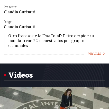
Presenta:
Pr
Claudia Gurisatti
Id
Dirige:
Dir
Claudia Gurisatti
Id
Otro fracaso de la 'Paz Total': Petro despide su
mandato con 22 secuestrados por grupos
criminales
Ver más
Item
1
of
5
Videos