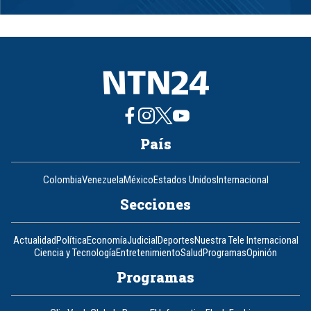
1
of
8
País
Colombia
Venezuela
México
Estados Unidos
Internacional
Secciones
Actualidad
Política
Economía
Judicial
Deportes
Nuestra Tele Internacional
Ciencia y Tecnología
Entretenimiento
Salud
Programas
Opinión
Programas