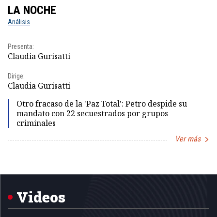
LA NOCHE
L
Análisis
No
Presenta:
Pr
Claudia Gurisatti
Id
Dirige:
Dir
Claudia Gurisatti
Id
Otro fracaso de la 'Paz Total': Petro despide su
mandato con 22 secuestrados por grupos
criminales
Ver más
Item
1
of
5
Videos