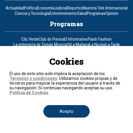
Actualidad
Política
Economía
Judicial
Deportes
Nuestra Tele Internacional
Ciencia y Tecnología
Entretenimiento
Salud
Programas
Opinión
Programas
Clic Verde
Club de Prensa
El Informativo
Flash Fashion
La entrevista de Tomás Mosciatti
La Mañana
La Noche
La Tarde
Mesa de periodistas
Mujeres de Ataque
Razón de Estado
Cookies
Corporativo
El uso de este sitio web implica la aceptación de los
Responsabilidad Social
Atención al cliente
Atención al inversionista
Términos y condiciones
. Utilizamos cookies propias y de
Informe de sostenibilidad
Código de autorregulación
terceros para mejorar la experiencia del usuario a través de
Ventas Internacionales
Línea Ética
Prensa RCN
OBA
su navegación. Si continúas navegando aceptas su uso.
Política de Cookies
.
Visite también
Acepto
Canal RCN
Noticias RCN
RCN Radio
La República
RCN Comerciales
Nuestra Tele Internacional
Novelas
Fides
TDT
Un producto de RCN Televisión
RCN Total