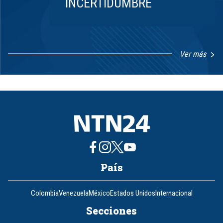
INCERTIDUMBRE
Ver más
Item
1
of
8
País
Colombia
Venezuela
México
Estados Unidos
Internacional
Secciones