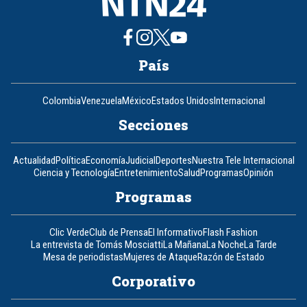
País
Colombia
Venezuela
México
Estados Unidos
Internacional
Secciones
Actualidad
Política
Economía
Judicial
Deportes
Nuestra Tele Internacional
Ciencia y Tecnología
Entretenimiento
Salud
Programas
Opinión
Programas
Clic Verde
Club de Prensa
El Informativo
Flash Fashion
La entrevista de Tomás Mosciatti
La Mañana
La Noche
La Tarde
Mesa de periodistas
Mujeres de Ataque
Razón de Estado
Corporativo