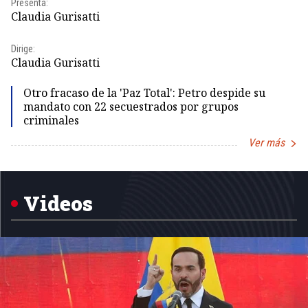
Presenta:
Id
Claudia Gurisatti
Dir
Dirige:
Id
Claudia Gurisatti
Otro fracaso de la 'Paz Total': Petro despide su
mandato con 22 secuestrados por grupos
criminales
Ver más
Item
1
of
5
Videos