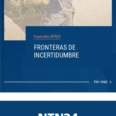
Especiales NTN24
FRONTERAS DE
INCERTIDUMBRE
Ver más
Item
1
of
8