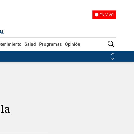
EN VIVO
EN VIVO
AL
etenimiento
Salud
Programas
Opinión
ias de las FARC
ezuela
Nicolás Maduro
Disidencias de las FARC
 en Venezuela
Nicolás Maduro
 la