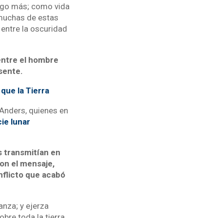
algo más; como vida
 muchas de estas
 entre la oscuridad
entre el hombre
sente.
que la Tierra
 Anders, quienes en
ie lunar
as transmitían en
on el mensaje,
nflicto que acabó
nza; y ejerza
bre toda la tierra,