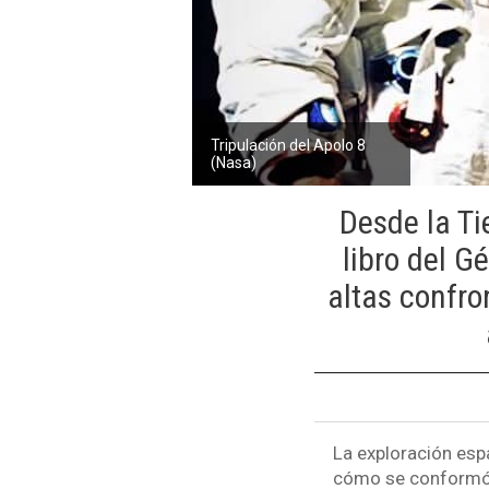
Tripulación del Apolo 8
(Nasa)
Desde la Ti
libro del G
altas confro
La exploración espa
cómo se conformó 