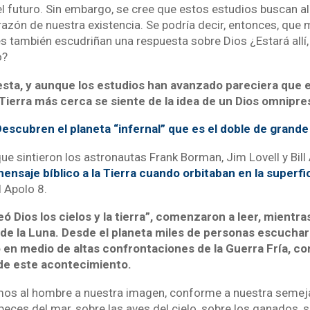
l futuro. Sin embargo, se cree que estos estudios buscan 
 razón de nuestra existencia. Se podría decir, entonces, que
s también escudriñan una respuesta sobre Dios ¿Estará allí,
o?
sta, y aunque los estudios han avanzado pareciera que 
 Tierra más cerca se siente de la idea de un Dios omnipre
escubren el planeta “infernal” que es el doble de grande 
que sintieron los astronautas Frank Borman, Jim Lovell y Bill
ensaje bíblico a la Tierra cuando orbitaban en la superfic
 Apolo 8.
reó Dios los cielos y la tierra”, comenzaron a leer, mientr
de la Luna. Desde el planeta miles de personas escuchar
o en medio de altas confrontaciones de la Guerra Fría, co
de este acontecimiento.
mos al hombre a nuestra imagen, conforme a nuestra semeja
eces del mar, sobre las aves del cielo, sobre los ganados, so