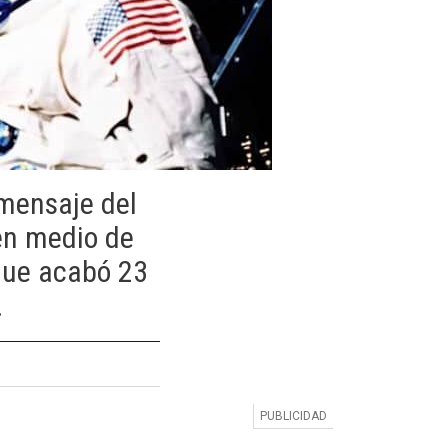
 mensaje del
 en medio de
 que acabó 23
.