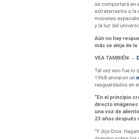
se comportará en e
extraterrestre o la
misiones espaciale
y la luz del univers
Aún no hay respue
más se aleja de la
VEA TAMBIÉN →
D
Tal vez eso fue lo 
1968 enviaron un
m
resguardados en el
“En el principio c
directo imágenes 
una voz de alient
23 años después 
“Y dijo Dios: Haga
dominio sobre los p