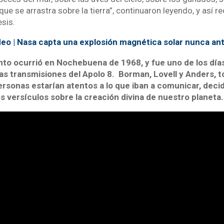
 que se arrastra sobre la tierra”, continuaron leyendo, y así r
sis.
deo | Nasa capta una explosión magnética solar nunca ant
to ocurrió en Nochebuena de 1968, y fue uno de los día
las transmisiones del Apolo 8. Borman, Lovell y Anders,
rsonas estarían atentos a lo que iban a comunicar, decid
s versículos sobre la creación divina de nuestro planeta.