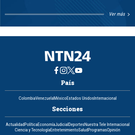
Ver más
Item
1
of
8
País
Colombia
Venezuela
México
Estados Unidos
Internacional
Secciones
Actualidad
Política
Economía
Judicial
Deportes
Nuestra Tele Internacional
Ciencia y Tecnología
Entretenimiento
Salud
Programas
Opinión