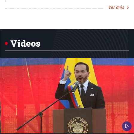
Ver más
Item
1
of
5
Videos