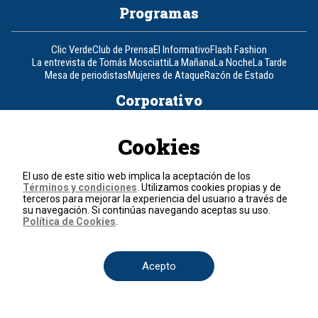
Programas
Clic Verde
Club de Prensa
El Informativo
Flash Fashion
La entrevista de Tomás Mosciatti
La Mañana
La Noche
La Tarde
Mesa de periodistas
Mujeres de Ataque
Razón de Estado
Corporativo
Responsabilidad Social
Atención al cliente
Atención al inversionista
Cookies
Informe de sostenibilidad
Código de autorregulación
Ventas Internacionales
Línea Ética
Prensa RCN
OBA
El uso de este sitio web implica la aceptación de los
Visite también
Términos y condiciones
. Utilizamos cookies propias y de
terceros para mejorar la experiencia del usuario a través de
su navegación. Si continúas navegando aceptas su uso.
Política de Cookies
.
Canal RCN
Noticias RCN
RCN Radio
La República
RCN Comerciales
Nuestra Tele Internacional
Novelas
Fides
TDT
Un producto de RCN Televisión
RCN Total
Acepto
Contáctenos
Teléfono
+57 (601) 426 92 92