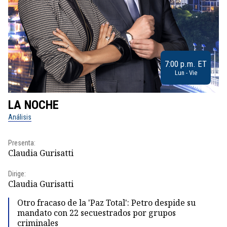
7:00 p.m. ET
Lun - Vie
LA NOCHE
L
Análisis
No
Presenta:
Pr
Claudia Gurisatti
Id
Dirige:
Dir
Claudia Gurisatti
Id
Otro fracaso de la 'Paz Total': Petro despide su
mandato con 22 secuestrados por grupos
criminales