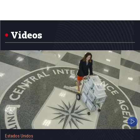
Item
1
of
5
Videos
Estados Unidos