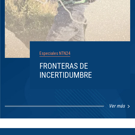
Especiales NTN24
FRONTERAS DE
INCERTIDUMBRE
Ver más
Item
1
of
8