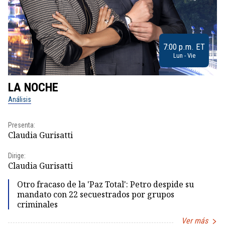
7:00 p.m. ET
Lun - Vie
LA NOCHE
L
Análisis
No
Presenta:
Pr
Claudia Gurisatti
Id
Dirige:
Dir
Claudia Gurisatti
Id
Otro fracaso de la 'Paz Total': Petro despide su
mandato con 22 secuestrados por grupos
criminales
Ver más