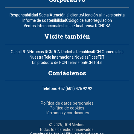
Responsabilidad Social
Atención al cliente
Atención al inversionista
Informe de sostenibilidad
Código de autorregulación
Ventas Internacionales
Línea Ética
Prensa RCN
OBA
Visite también
Canal RCN
Noticias RCN
RCN Radio
La República
RCN Comerciales
Nuestra Tele Internacional
Novelas
Fides
TDT
Un producto de RCN Televisión
RCN Total
Contáctenos
Teléfono
+57 (601) 426 92 92
Política de datos personales
Política de cookies
Términos y condiciones
© 2026, RCN Medios.
Todos los derechos reservados.