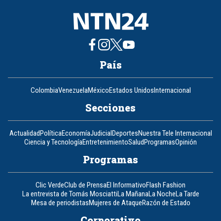
País
Colombia
Venezuela
México
Estados Unidos
Internacional
Secciones
Actualidad
Política
Economía
Judicial
Deportes
Nuestra Tele Internacional
Ciencia y Tecnología
Entretenimiento
Salud
Programas
Opinión
Programas
Clic Verde
Club de Prensa
El Informativo
Flash Fashion
La entrevista de Tomás Mosciatti
La Mañana
La Noche
La Tarde
Mesa de periodistas
Mujeres de Ataque
Razón de Estado
Corporativo