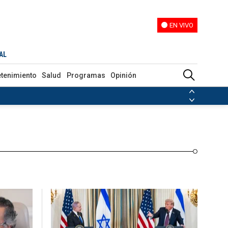
EN VIVO
EN VIVO
Programas
Opinión
AL
etenimiento
Salud
Programas
Opinión
ias de las FARC
ezuela
Nicolás Maduro
Disidencias de las FARC
 en Venezuela
Nicolás Maduro