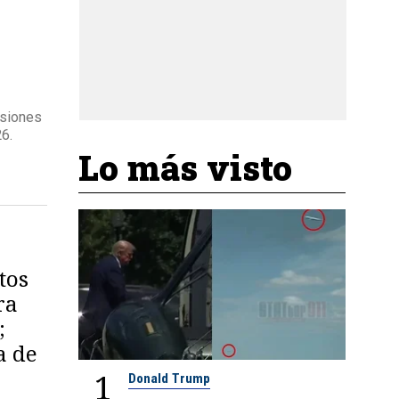
esiones
26.
Lo más visto
tos
ra
;
a de
1
Donald Trump