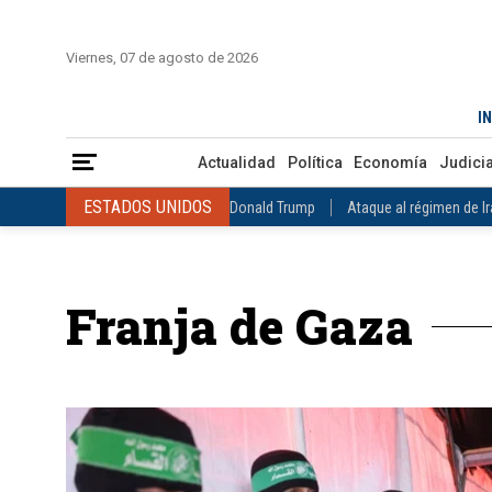
INICIO
COLOMBIA
VENEZUELA
MÉXICO
EST
Viernes, 07 de agosto de 2026
Actualidad
Política
Economía
Judicial
Deportes
Nuest
IN
ESTADOS UNIDOS
Donald Trump
Ataque al régimen de Irán
Actualidad
Política
Economía
Judicia
INTERNACIONAL
Raúl Castro
José Luis Rodríguez Zapatero
ESTADOS UNIDOS
Donald Trump
Ataque al régimen de I
COLOMBIA
Elecciones Presidenciales en Colombia
Gustavo Petr
INTERNACIONAL
Raúl Castro
José Luis Rodríguez Zapat
VENEZUELA
Juicio contra Maduro
Terremoto en Venezuela
COLOMBIA
Elecciones Presidenciales en Colombia
Gusta
MÉXICO
Claudia Sheinbaum
Mundial 2026
Narcotráfico
C
Franja de Gaza
VENEZUELA
Juicio contra Maduro
Terremoto en Venezue
MÉXICO
Claudia Sheinbaum
Mundial 2026
Narcotráfi