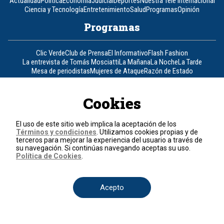
Actualidad
Política
Economía
Judicial
Deportes
Nuestra Tele Internacional
Ciencia y Tecnología
Entretenimiento
Salud
Programas
Opinión
Programas
Clic Verde
Club de Prensa
El Informativo
Flash Fashion
La entrevista de Tomás Mosciatti
La Mañana
La Noche
La Tarde
Mesa de periodistas
Mujeres de Ataque
Razón de Estado
Corporativo
Cookies
Responsabilidad Social
Atención al cliente
Atención al inversionista
Informe de sostenibilidad
Código de autorregulación
El uso de este sitio web implica la aceptación de los
Términos y condiciones
Ventas Internacionales
. Utilizamos cookies propias y de
Línea Ética
Prensa RCN
OBA
terceros para mejorar la experiencia del usuario a través de
Visite también
su navegación. Si continúas navegando aceptas su uso.
Política de Cookies
.
Canal RCN
Noticias RCN
RCN Radio
La República
RCN Comerciales
Nuestra Tele Internacional
Novelas
Fides
TDT
Acepto
Un producto de RCN Televisión
RCN Total
Contáctenos