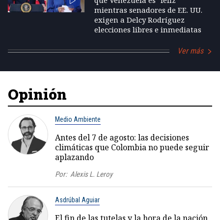
que Venezuela es "feliz"
mientras senadores de EE. UU.
exigen a Delcy Rodríguez
elecciones libres e inmediatas
Ver más
Opinión
Medio Ambiente
Antes del 7 de agosto: las decisiones
climáticas que Colombia no puede seguir
aplazando
Por:
Alexis L. Leroy
Asdrúbal Aguiar
El fin de las tutelas y la hora de la nación