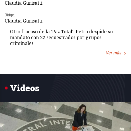
Claudia Gurisatti
Id
Dirige:
Dir
Claudia Gurisatti
Id
Otro fracaso de la 'Paz Total': Petro despide su
mandato con 22 secuestrados por grupos
criminales
Ver más
Item
1
of
5
Videos