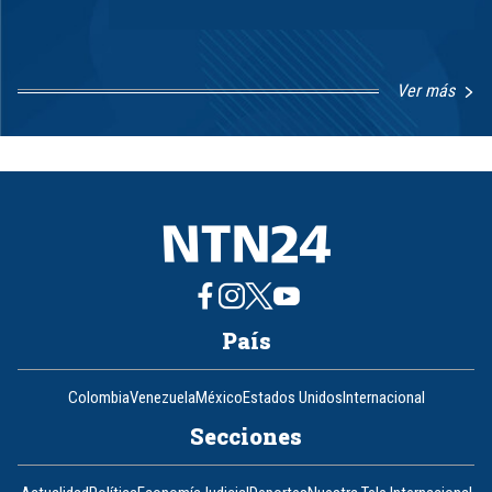
Ver más
Item
1
of
8
País
Colombia
Venezuela
México
Estados Unidos
Internacional
Secciones