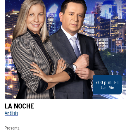
7:00 p.m. ET
Lun - Vie
LA NOCHE
L
Análisis
No
Presenta:
Pr