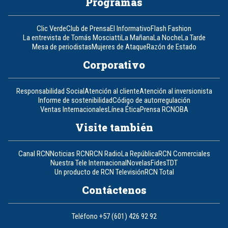
Programas
Clic Verde
Club de Prensa
El Informativo
Flash Fashion
La entrevista de Tomás Mosciatti
La Mañana
La Noche
La Tarde
Mesa de periodistas
Mujeres de Ataque
Razón de Estado
Corporativo
Responsabilidad Social
Atención al cliente
Atención al inversionista
Informe de sostenibilidad
Código de autorregulación
Ventas Internacionales
Línea Ética
Prensa RCN
OBA
Visite también
Canal RCN
Noticias RCN
RCN Radio
La República
RCN Comerciales
Nuestra Tele Internacional
Novelas
Fides
TDT
Un producto de RCN Televisión
RCN Total
Contáctenos
Teléfono
+57 (601) 426 92 92