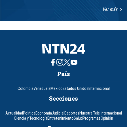
Ver más
Item
1
of
8
País
Colombia
Venezuela
México
Estados Unidos
Internacional
Secciones
Actualidad
Política
Economía
Judicial
Deportes
Nuestra Tele Internacional
Ciencia y Tecnología
Entretenimiento
Salud
Programas
Opinión