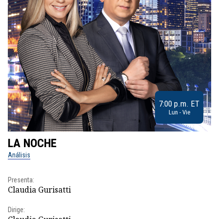
7:00 p.m. ET
Lun - Vie
LA NOCHE
L
Análisis
No
Presenta:
Pr
Claudia Gurisatti
Id
Dirige:
Dir