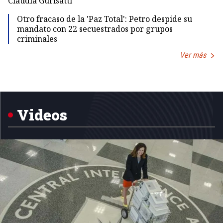
Claudia Gurisatti
Id
Otro fracaso de la 'Paz Total': Petro despide su
mandato con 22 secuestrados por grupos
criminales
Ver más
Item
1
of
5
Videos