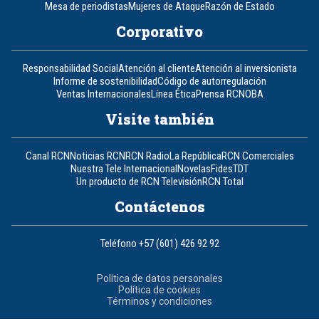
Mesa de periodistas
Mujeres de Ataque
Razón de Estado
Corporativo
Responsabilidad Social
Atención al cliente
Atención al inversionista
Informe de sostenibilidad
Código de autorregulación
Ventas Internacionales
Línea Ética
Prensa RCN
OBA
Visite también
Canal RCN
Noticias RCN
RCN Radio
La República
RCN Comerciales
Nuestra Tele Internacional
Novelas
Fides
TDT
Un producto de RCN Televisión
RCN Total
Contáctenos
Teléfono
+57 (601) 426 92 92
Política de datos personales
Política de cookies
Términos y condiciones