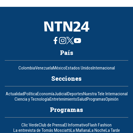
of
8
País
Colombia
Venezuela
México
Estados Unidos
Internacional
Secciones
Actualidad
Política
Economía
Judicial
Deportes
Nuestra Tele Internacional
Ciencia y Tecnología
Entretenimiento
Salud
Programas
Opinión
Programas
Clic Verde
Club de Prensa
El Informativo
Flash Fashion
La entrevista de Tomás Mosciatti
La Mañana
La Noche
La Tarde