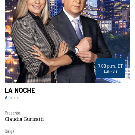
7:00 p.m. ET
Lun - Vie
LA NOCHE
L
Análisis
No
Presenta:
Pr
Claudia Gurisatti
Id
Dirige:
Dir