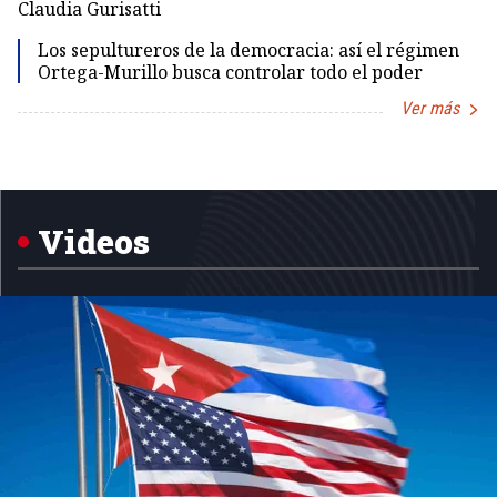
Claudia Gurisatti
Id
Los sepultureros de la democracia: así el régimen
Ortega-Murillo busca controlar todo el poder
Ver más
Item
1
of
5
Videos