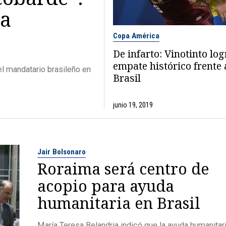
ta
Copa América
De infarto: Vinotinto log
empate histórico frente 
l mandatario brasileño en
Brasil
junio 19, 2019
Jair Bolsonaro
Roraima será centro de
acopio para ayuda
humanitaria en Brasil
María Teresa Belandria indicó que la ayuda humanitari