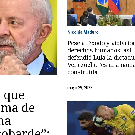
Nicolás Maduro
Pese al éxodo y violacio
derechos humanos, así
defendió Lula la dictadu
Venezuela: "es una narr
construida"
mayo 29, 2023
 que
ema de
na
cobarde”: