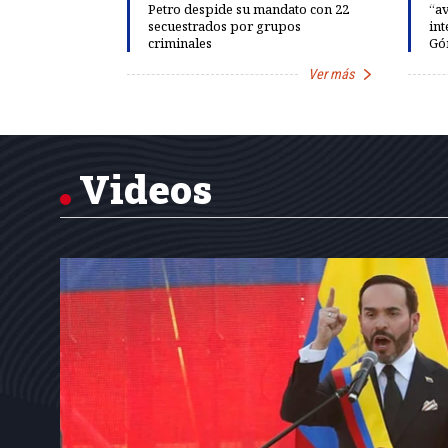
 llevar al
Petro despide su mandato con 22
“av
rds de calor,
secuestrados por grupos
int
criminales
Gó
Ver más
Ver más
Item
1
of
7
Videos