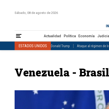
INICIO
COLOMBIA
VENEZUELA
MÉXICO
EST
Sábado, 08 de agosto de 2026
Actualidad
Política
Economía
Judicial
Deportes
Nuest
IN
ESTADOS UNIDOS
Donald Trump
Ataque al régimen de Irán
Actualidad
Política
Economía
Judicia
INTERNACIONAL
Raúl Castro
José Luis Rodríguez Zapatero
ESTADOS UNIDOS
Donald Trump
Ataque al régimen de I
COLOMBIA
Elecciones Presidenciales en Colombia
Gustavo Petr
INTERNACIONAL
Raúl Castro
José Luis Rodríguez Zapat
VENEZUELA
Juicio contra Maduro
Terremoto en Venezuela
COLOMBIA
Elecciones Presidenciales en Colombia
Gusta
MÉXICO
Claudia Sheinbaum
Mundial 2026
Narcotráfico
C
Venezuela - Brasi
VENEZUELA
Juicio contra Maduro
Terremoto en Venezue
MÉXICO
Claudia Sheinbaum
Mundial 2026
Narcotráfi