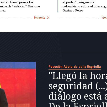
anzan bien” pese a los
el poder": congresista
entos de “saboteo”: Enrique
colombiano sobre el liderazg
mez
Gustavo Petro
Ver más
Ver
Posesión Abelardo de la Espriella
"Llegó la hor
seguridad (...
diálogo está 
De la Espriel