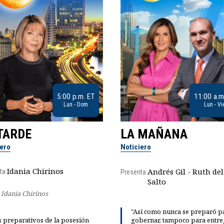
5:00 p.m. ET
11:00 a.m
Lun - Dom
Lun - Vi
TARDE
LA MAÑANA
iero
Noticiero
Idania Chirinos
Andrés Gil - Ruth del
ta:
Presenta:
Salto
Idania Chirinos
"Así como nunca se preparó p
 preparativos de la posesión
gobernar, tampoco para entre