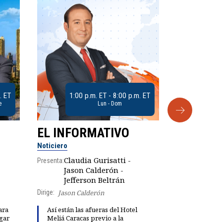
. ET
1:00 p.m. ET - 8:00 p.m. ET
e
Lun - Dom
EL INFORMATIVO
CLUB D
Noticiero
Análisis
Claudia Gurisatti -
Presenta:
Jason Calderón -
Robe
Jefferson Beltrán
Presenta:
Dirige:
Jason Calderón
ara
Así están las afueras del Hotel
gar
Meliá Caracas previo a la
Dinorah Fig