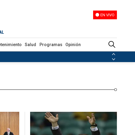
EN VIVO
EN VIVO
Programas
Opinión
AL
etenimiento
Salud
Programas
Opinión
ias de las FARC
ezuela
Nicolás Maduro
Disidencias de las FARC
 en Venezuela
Nicolás Maduro