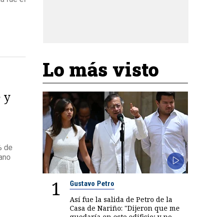
Lo más visto
 y
% de
iano
1
Gustavo Petro
Así fue la salida de Petro de la
Casa de Nariño: "Dijeron que me
quedaría en este edificio; y no,