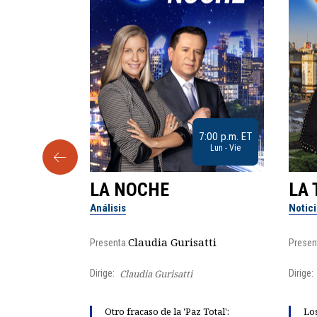
9:30 a.m. ET
7:00 p.m. ET
Sab
Lun - Vie
LA NOCHE
LA 
Análisis
Notic
lgo
Claudia Gurisatti
Presenta:
Presen
Dirige:
Claudia Gurisatti
Dirige:
ño acelera
Otro fracaso de la 'Paz Total':
Los