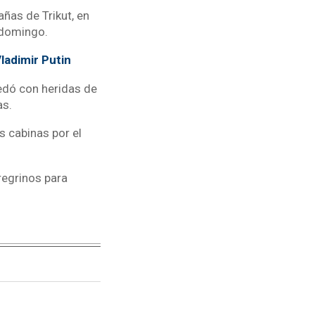
ñas de Trikut, en
l domingo.
Vladimir Putin
uedó con heridas de
as.
s cabinas por el
regrinos para