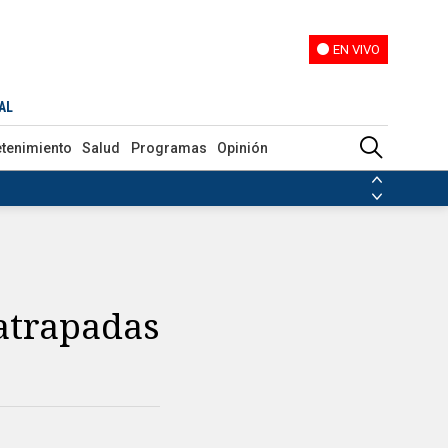
EN VIVO
EN VIVO
AL
etenimiento
Salud
Programas
Opinión
ias de las FARC
ezuela
Nicolás Maduro
Disidencias de las FARC
 en Venezuela
Nicolás Maduro
atrapadas