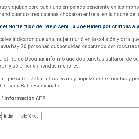
as viajaban para subir una empinada pendiente en las monta
hand cuando tres cabinas chocaron entre si en la noche de
el Norte tildó de "viejo senil" a Joe Biden por críticas a 
cales indicaron que una mujer murió en la colisión y otra q
davía hay 20 personas suspendidas esperando ser rescatad
distrito de Deoghar informó que dos turistas saltaron de su
eron y sólo tienen heridas menores.
ikut que cubre 775 metros es muy popular entre turistas y pe
o hindú de Baba Baidyanath.
/ Información AFP
:
India
Teleférico