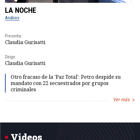
LA NOCHE
L
Análisis
No
Presenta:
Pr
Claudia Gurisatti
Id
Dirige:
Dir
Claudia Gurisatti
Id
Otro fracaso de la 'Paz Total': Petro despide su
mandato con 22 secuestrados por grupos
criminales
Ver más
Item
1
of
5
Videos