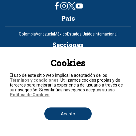
País
Colombia
Venezuela
México
Estados Unidos
Internacional
Secciones
Cookies
Actualidad
Política
Economía
Judicial
Deportes
Nuestra Tele Internacional
Ciencia y Tecnología
Entretenimiento
Salud
Programas
Opinión
Programas
El uso de este sitio web implica la aceptación de los
Términos y condiciones
. Utilizamos cookies propias y de
terceros para mejorar la experiencia del usuario a través de
su navegación. Si continúas navegando aceptas su uso.
Clic Verde
Club de Prensa
El Informativo
Flash Fashion
Política de Cookies
.
La entrevista de Tomás Mosciatti
La Mañana
La Noche
La Tarde
Mesa de periodistas
Mujeres de Ataque
Razón de Estado
Corporativo
Acepto
Responsabilidad Social
Atención al cliente
Atención al inversionista
Informe de sostenibilidad
Código de autorregulación