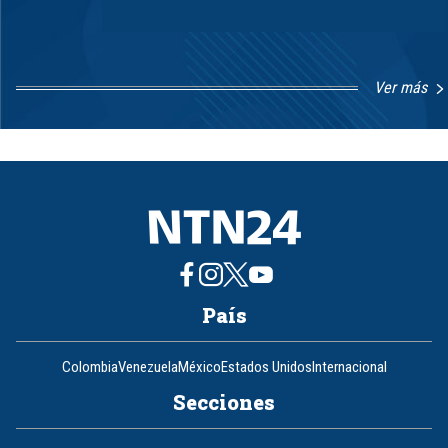
Ver más
Item
1
of
8
País
Colombia
Venezuela
México
Estados Unidos
Internacional
Secciones