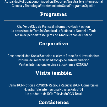
Actualidad
Política
Economía
Judicial
Deportes
Nuestra Tele Internacional
Ciencia y Tecnología
Entretenimiento
Salud
Programas
Opinión
Programas
Clic Verde
Club de Prensa
El Informativo
Flash Fashion
La entrevista de Tomás Mosciatti
La Mañana
La Noche
La Tarde
Mesa de periodistas
Mujeres de Ataque
Razón de Estado
Corporativo
Responsabilidad Social
Atención al cliente
Atención al inversionista
Informe de sostenibilidad
Código de autorregulación
Ventas Internacionales
Línea Ética
Prensa RCN
OBA
Visite también
Canal RCN
Noticias RCN
RCN Radio
La República
RCN Comerciales
Nuestra Tele Internacional
Novelas
Fides
TDT
Un producto de RCN Televisión
RCN Total
Contáctenos