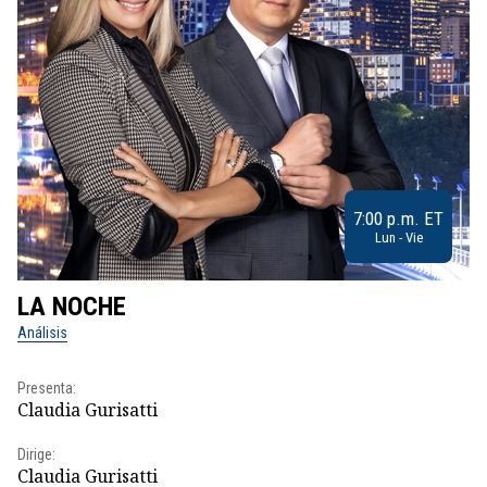
7:00 p.m. ET
Lun - Vie
LA NOCHE
L
Análisis
No
Presenta:
Pr
Claudia Gurisatti
Id
Dirige:
Dir
Claudia Gurisatti