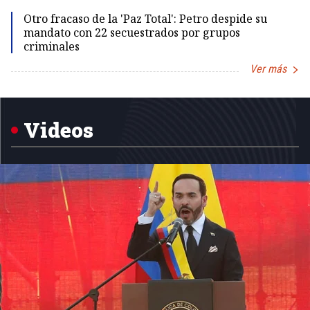
Id
Otro fracaso de la 'Paz Total': Petro despide su
mandato con 22 secuestrados por grupos
criminales
Ver más
Item
1
of
5
Videos