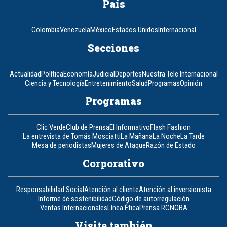
País
Colombia
Venezuela
México
Estados Unidos
Internacional
Secciones
Actualidad
Política
Economía
Judicial
Deportes
Nuestra Tele Internacional
Ciencia y Tecnología
Entretenimiento
Salud
Programas
Opinión
Programas
Clic Verde
Club de Prensa
El Informativo
Flash Fashion
La entrevista de Tomás Mosciatti
La Mañana
La Noche
La Tarde
Mesa de periodistas
Mujeres de Ataque
Razón de Estado
Corporativo
Responsabilidad Social
Atención al cliente
Atención al inversionista
Informe de sostenibilidad
Código de autorregulación
Ventas Internacionales
Línea Ética
Prensa RCN
OBA
Visite también