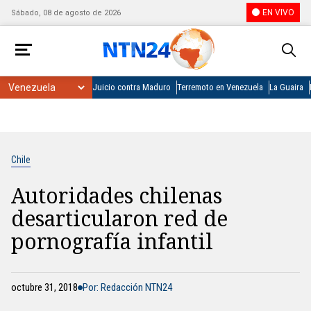
EN VIVO
Sábado, 08 de agosto de 2026
Juicio contra Maduro
Terremoto en Venezuela
La Guaira
Chile
Autoridades chilenas
desarticularon red de
pornografía infantil
octubre 31, 2018
Por: Redacción NTN24