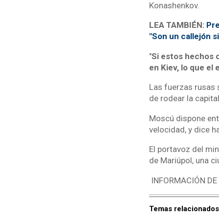
Konashenkov.
LEA TAMBIÉN:
Pre
"Son un callejón si
"
Si estos hechos c
en Kiev, lo que el
Las fuerzas rusas s
de rodear la capita
Moscú dispone entr
velocidad, y dice h
El portavoz del mi
de Mariúpol, una ci
INFORMACIÓN DE
Temas relacionados