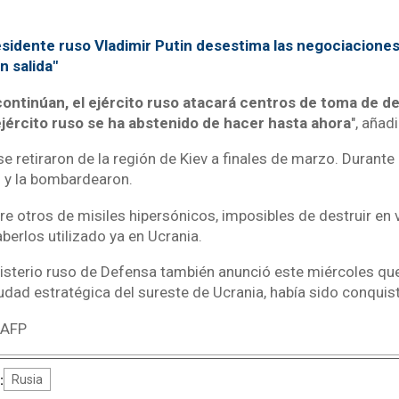
sidente ruso Vladimir Putin desestima las negociaciones
n salida"
ontinúan, el ejército ruso atacará centros de toma de d
 ejército ruso se ha abstenido de hacer hasta ahora
", añadi
e retiraron de la región de Kiev a finales de marzo. Durante
l y la bombardearon.
e otros de misiles hipersónicos, imposibles de destruir en 
aberlos utilizado ya en Ucrania.
nisterio ruso de Defensa también anunció este miércoles que
udad estratégica del sureste de Ucrania, había sido conquis
 AFP
:
Rusia