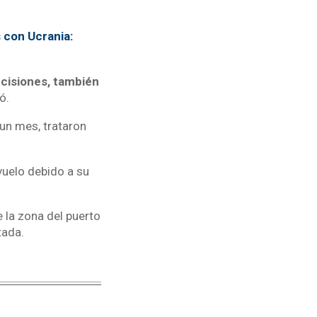
 con Ucrania:
ecisiones, también
ó.
 un mes, trataron
vuelo debido a su
 la zona del puerto
tada.