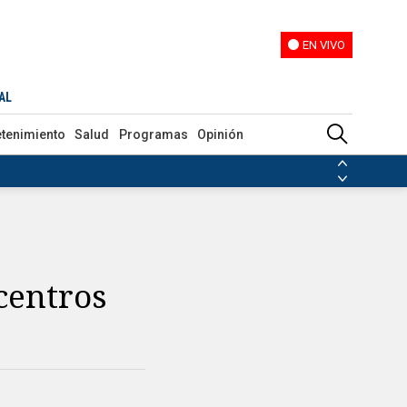
EN VIVO
EN VIVO
AL
etenimiento
Salud
Programas
Opinión
ias de las FARC
ezuela
Nicolás Maduro
Disidencias de las FARC
 en Venezuela
Nicolás Maduro
centros