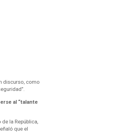
un discurso, como
seguridad”.
erse al “talante
 de la República,
eñaló que el