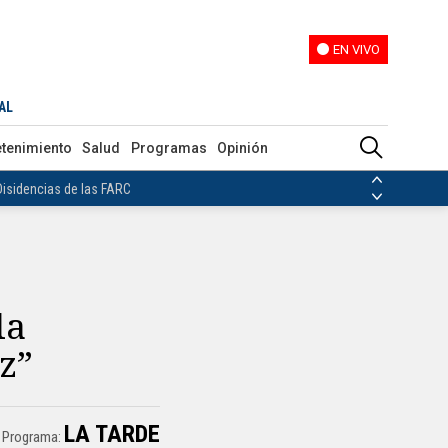
EN VIVO
EN VIVO
AL
ias de las FARC
etenimiento
Salud
Programas
Opinión
ezuela
Nicolás Maduro
Disidencias de las FARC
 en Venezuela
Nicolás Maduro
la
z”
LA TARDE
Programa: