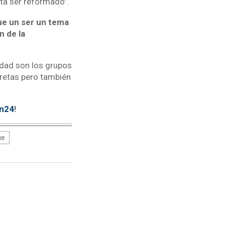
ta ser reformado”.
ue un ser un tema
n de la
idad son los grupos
cretas pero también
tn24
!
ue