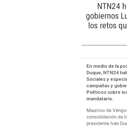
NTN24 ha
gobiernos L
los retos q
En medio de la po
Duque, NTN24 habl
Sociales y especi
campañas y gobier
Políticos sobre lo
mandatario.
Mauricio de Vengoec
consolidación de l
presidente Iván Du