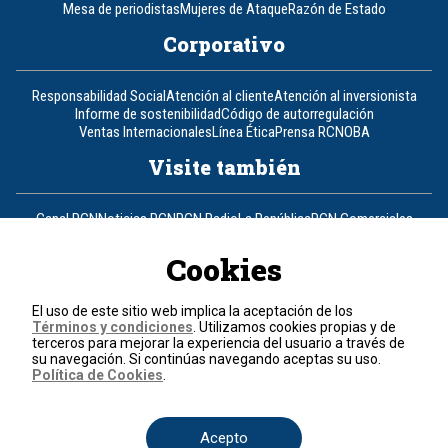
Mesa de periodistas
Mujeres de Ataque
Razón de Estado
Corporativo
Responsabilidad Social
Atención al cliente
Atención al inversionista
Informe de sostenibilidad
Código de autorregulación
Ventas Internacionales
Línea Ética
Prensa RCN
OBA
Visite también
Canal RCN
Noticias RCN
RCN Radio
La República
RCN Comerciales
Nuestra Tele Internacional
Novelas
Fides
TDT
Un producto de RCN Televisión
RCN Total
Cookies
Contáctenos
El uso de este sitio web implica la aceptación de los
Términos y condiciones
. Utilizamos cookies propias y de
Teléfono
+57 (601) 426 92 92
terceros para mejorar la experiencia del usuario a través de
su navegación. Si continúas navegando aceptas su uso.
Política de Cookies
.
Política de datos personales
Política de cookies
Términos y condiciones
Acepto