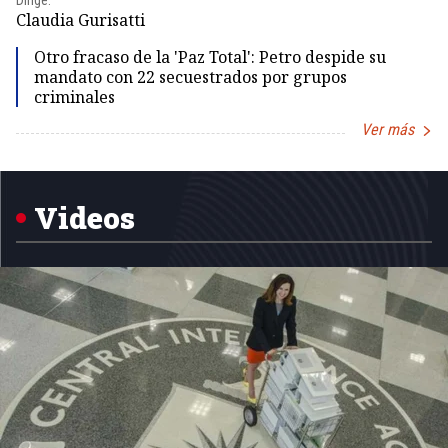
Dir
Claudia Gurisatti
Id
Otro fracaso de la 'Paz Total': Petro despide su
mandato con 22 secuestrados por grupos
criminales
Ver más
Item
1
of
5
Videos