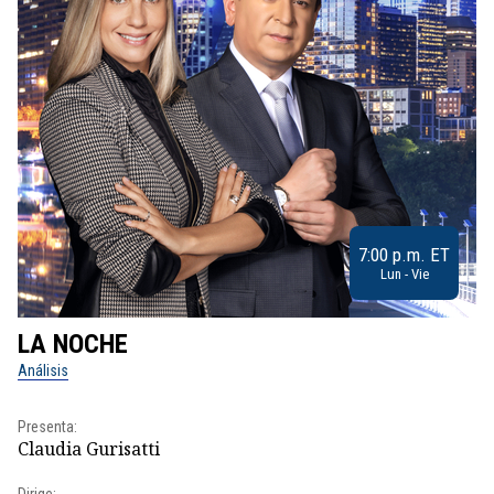
7:00 p.m. ET
Lun - Vie
LA NOCHE
L
Análisis
No
Presenta:
Pr
Claudia Gurisatti
Id
Dirige: