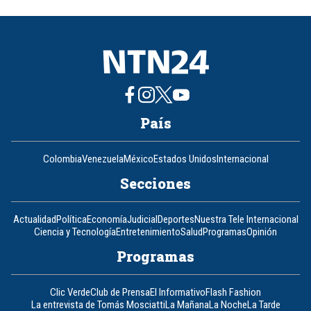
of
8
País
Colombia
Venezuela
México
Estados Unidos
Internacional
Secciones
Actualidad
Política
Economía
Judicial
Deportes
Nuestra Tele Internacional
Ciencia y Tecnología
Entretenimiento
Salud
Programas
Opinión
Programas
Clic Verde
Club de Prensa
El Informativo
Flash Fashion
La entrevista de Tomás Mosciatti
La Mañana
La Noche
La Tarde