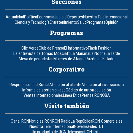
Secciones
Actualidad
Política
Economía
Judicial
Deportes
Nuestra Tele Internacional
Ciencia y Tecnología
Entretenimiento
Salud
Programas
Opinión
Programas
Clic Verde
Club de Prensa
El Informativo
Flash Fashion
La entrevista de Tomás Mosciatti
La Mañana
La Noche
La Tarde
Mesa de periodistas
Mujeres de Ataque
Razón de Estado
Corporativo
Responsabilidad Social
Atención al cliente
Atención al inversionista
Informe de sostenibilidad
Código de autorregulación
Ventas Internacionales
Línea Ética
Prensa RCN
OBA
Visite también
Canal RCN
Noticias RCN
RCN Radio
La República
RCN Comerciales
Nuestra Tele Internacional
Novelas
Fides
TDT
Un producto de RCN Televisión
RCN Total