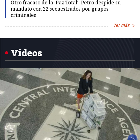
Otro fracaso de la 'Paz Total': Petro despide su
mandato con 22 secuestrados por grupos
criminales
Ver más
Item
1
of
5
Videos