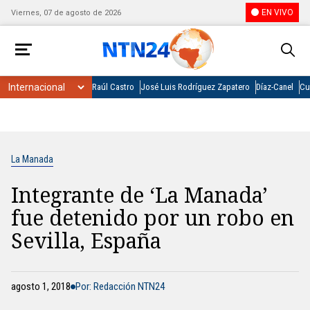
EN VIVO
Viernes, 07 de agosto de 2026
Raúl Castro
José Luis Rodríguez Zapatero
Díaz-Canel
Cu
La Manada
Integrante de ‘La Manada’
fue detenido por un robo en
Sevilla, España
agosto 1, 2018
Por: Redacción NTN24