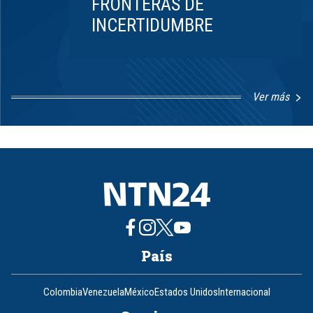
FRONTERAS DE
INCERTIDUMBRE
Ver más
Item
1
of
8
País
Colombia
Venezuela
México
Estados Unidos
Internacional