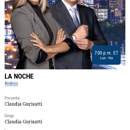
7:00 p.m. ET
Lun - Vie
LA NOCHE
L
Análisis
No
Presenta:
Pr
Claudia Gurisatti
Id
Dirige:
Dir
Claudia Gurisatti
Id