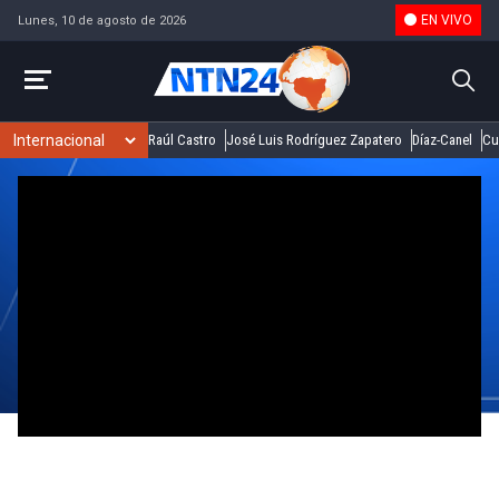
EN VIVO
Lunes, 10 de agosto de 2026
Raúl Castro
José Luis Rodríguez Zapatero
Díaz-Canel
Cu