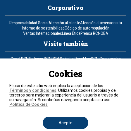
Corporativo
Responsabilidad Social
Atención al cliente
Atención al inversionista
Informe de sostenibilidad
Código de autorregulación
Ventas Internacionales
Línea Ética
Prensa RCN
OBA
Visite también
Canal RCN
Noticias RCN
RCN Radio
La República
RCN Comerciales
Nuestra Tele Internacional
Novelas
Fides
TDT
Un producto de RCN Televisión
RCN Total
Cookies
Contáctenos
El uso de este sitio web implica la aceptación de los
Términos y condiciones
. Utilizamos cookies propias y de
Teléfono
+57 (601) 426 92 92
terceros para mejorar la experiencia del usuario a través de
su navegación. Si continúas navegando aceptas su uso.
Política de Cookies
.
Política de datos personales
Política de cookies
Términos y condiciones
Acepto
© 2026, RCN Medios.