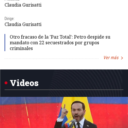
Id
Claudia Gurisatti
Dir
Dirige:
Id
Claudia Gurisatti
Otro fracaso de la 'Paz Total': Petro despide su
mandato con 22 secuestrados por grupos
criminales
Ver más
Item
1
of
5
Videos