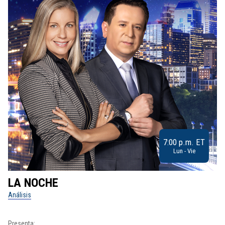
7:00 p.m. ET
Lun - Vie
LA NOCHE
L
Análisis
No
Pr
Presenta: