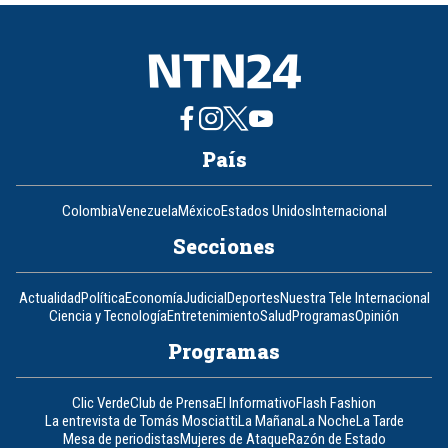
8
País
Colombia
Venezuela
México
Estados Unidos
Internacional
Secciones
Actualidad
Política
Economía
Judicial
Deportes
Nuestra Tele Internacional
Ciencia y Tecnología
Entretenimiento
Salud
Programas
Opinión
Programas
Clic Verde
Club de Prensa
El Informativo
Flash Fashion
La entrevista de Tomás Mosciatti
La Mañana
La Noche
La Tarde
Mesa de periodistas
Mujeres de Ataque
Razón de Estado