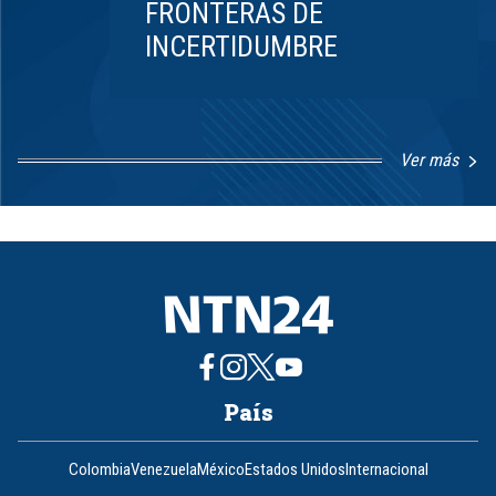
FRONTERAS DE
INCERTIDUMBRE
Ver más
Item
1
of
8
País
Colombia
Venezuela
México
Estados Unidos
Internacional