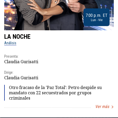
7:00 p.m. ET
Lun - Vie
LA NOCHE
L
Análisis
No
Presenta:
Pr
Claudia Gurisatti
Id
Dirige:
Dir
Claudia Gurisatti
Id
Otro fracaso de la 'Paz Total': Petro despide su
mandato con 22 secuestrados por grupos
criminales
Ver más
Item
1