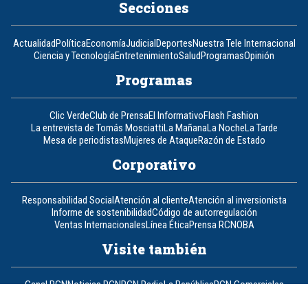
Secciones
Actualidad
Política
Economía
Judicial
Deportes
Nuestra Tele Internacional
Ciencia y Tecnología
Entretenimiento
Salud
Programas
Opinión
Programas
Clic Verde
Club de Prensa
El Informativo
Flash Fashion
La entrevista de Tomás Mosciatti
La Mañana
La Noche
La Tarde
Mesa de periodistas
Mujeres de Ataque
Razón de Estado
Corporativo
Responsabilidad Social
Atención al cliente
Atención al inversionista
Informe de sostenibilidad
Código de autorregulación
Ventas Internacionales
Línea Ética
Prensa RCN
OBA
Visite también
Canal RCN
Noticias RCN
RCN Radio
La República
RCN Comerciales
Nuestra Tele Internacional
Novelas
Fides
TDT