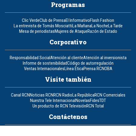
Programas
Clic Verde
Club de Prensa
El Informativo
Flash Fashion
La entrevista de Tomás Mosciatti
La Mañana
La Noche
La Tarde
Mesa de periodistas
Mujeres de Ataque
Razón de Estado
Corporativo
Responsabilidad Social
Atención al cliente
Atención al inversionista
Informe de sostenibilidad
Código de autorregulación
Ventas Internacionales
Línea Ética
Prensa RCN
OBA
Visite también
Canal RCN
Noticias RCN
RCN Radio
La República
RCN Comerciales
Nuestra Tele Internacional
Novelas
Fides
TDT
Un producto de RCN Televisión
RCN Total
Contáctenos
Teléfono
+57 (601) 426 92 92