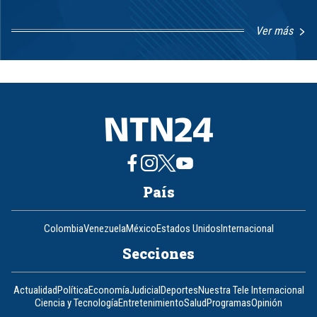
Ver más
Item
1
of
8
País
Colombia
Venezuela
México
Estados Unidos
Internacional
Secciones
Actualidad
Política
Economía
Judicial
Deportes
Nuestra Tele Internacional
Ciencia y Tecnología
Entretenimiento
Salud
Programas
Opinión