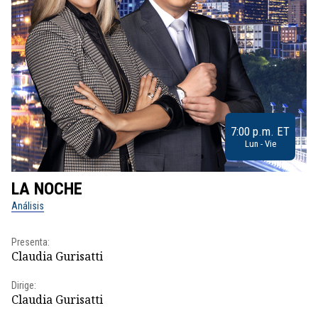
7:00 p.m. ET
Lun - Vie
LA NOCHE
L
Análisis
No
Presenta:
Pr
Claudia Gurisatti
Id
Dirige:
Dir
Claudia Gurisatti
Id