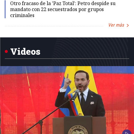
Otro fracaso de la 'Paz Total': Petro despide su
mandato con 22 secuestrados por grupos
criminales
Ver más
Item
1
of
5
Videos