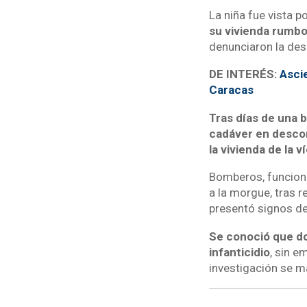
La niña fue vista p
su vivienda rumbo
denunciaron la des
DE INTERÉS:
Asci
Caracas
Tras días de una 
cadáver en descom
la vivienda de la v
Bomberos, funcionar
a la morgue, tras 
presentó signos de
Se conoció que do
infanticidio
, sin e
investigación se m