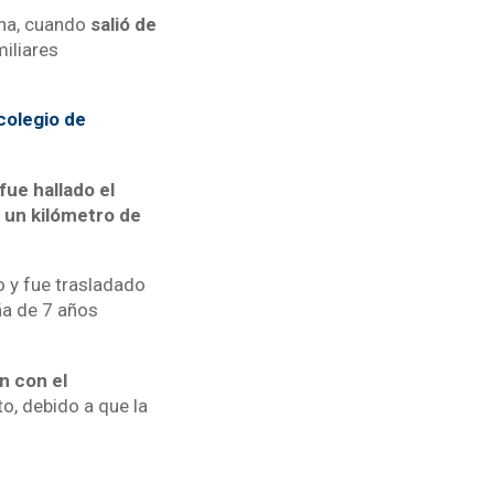
ana, cuando
salió de
miliares
colegio de
ue hallado el
 un kilómetro de
o y fue trasladado
ña de 7 años
n con el
o, debido a que la