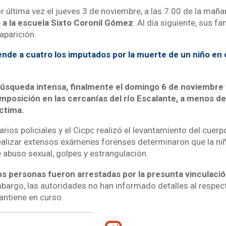
or última vez el jueves 3 de noviembre, a las 7:00 de la mañ
 a la escuela Sixto Coronil Gómez
. Al día siguiente, sus fa
aparición.
ende a cuatro los imputados por la muerte de un niño en 
búsqueda intensa, finalmente el domingo 6 de noviembre f
posición en las cercanías del río Escalante, a menos de
íctima.
ios policiales y el Cicpc realizó el levantamiento del cuerp
realizar extensos exámenes forenses determinaron que la ni
 abuso sexual, golpes y estrangulación.
s personas fueron arrestadas por la presunta vinculació
mbargo, las autoridades no han informado detalles al respect
antiene en curso.