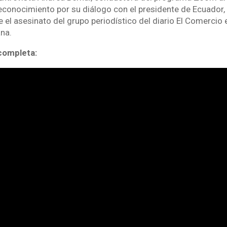
econocimiento por su diálogo con el presidente de Ecuador,
el asesinato del grupo periodístico del diario El Comercio e
ana.
 completa: