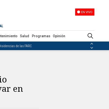
EN VIVO
EN VIVO
AL
ias de las FARC
etenimiento
Salud
Programas
Opinión
ezuela
Nicolás Maduro
Disidencias de las FARC
 en Venezuela
Nicolás Maduro
io
var en