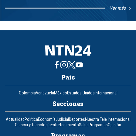
Ver más
Item
1
of
8
País
Colombia
Venezuela
México
Estados Unidos
Internacional
Secciones
Actualidad
Política
Economía
Judicial
Deportes
Nuestra Tele Internacional
Ciencia y Tecnología
Entretenimiento
Salud
Programas
Opinión
Programas