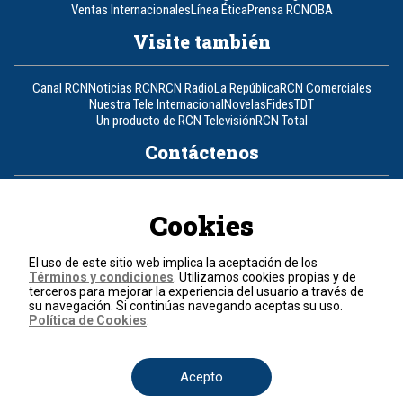
Ventas Internacionales
Línea Ética
Prensa RCN
OBA
Visite también
Canal RCN
Noticias RCN
RCN Radio
La República
RCN Comerciales
Nuestra Tele Internacional
Novelas
Fides
TDT
Un producto de RCN Televisión
RCN Total
Contáctenos
Teléfono
+57 (601) 426 92 92
Cookies
Política de datos personales
Política de cookies
El uso de este sitio web implica la aceptación de los
Términos y condiciones
Términos y condiciones
. Utilizamos cookies propias y de
terceros para mejorar la experiencia del usuario a través de
su navegación. Si continúas navegando aceptas su uso.
© 2026, RCN Medios.
Política de Cookies
.
Todos los derechos reservados.
Organización Ardila Lülle - www.oal.com.co
Acepto