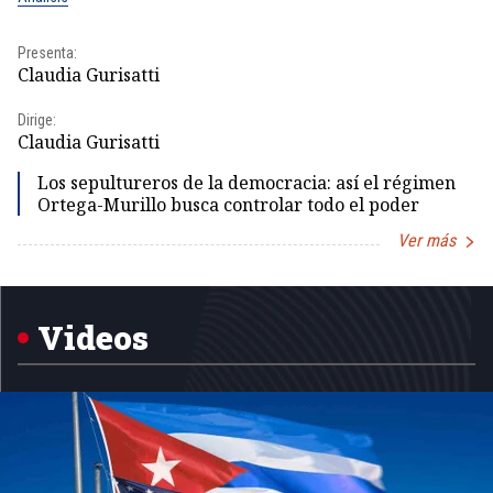
Presenta:
Pr
Claudia Gurisatti
Id
Dirige:
Dir
Claudia Gurisatti
Id
Los sepultureros de la democracia: así el régimen
Ortega-Murillo busca controlar todo el poder
Ver más
Item
1
of
5
Videos