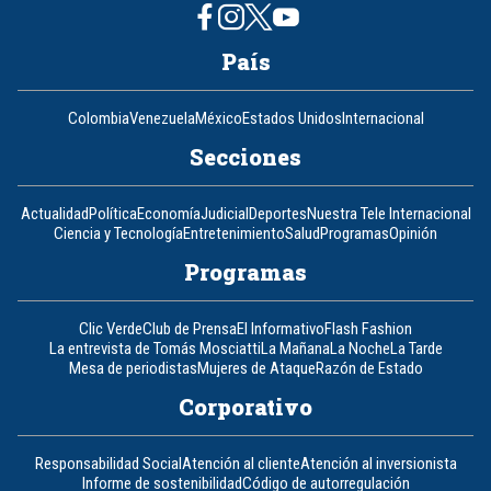
País
Colombia
Venezuela
México
Estados Unidos
Internacional
Secciones
Actualidad
Política
Economía
Judicial
Deportes
Nuestra Tele Internacional
Ciencia y Tecnología
Entretenimiento
Salud
Programas
Opinión
Programas
Clic Verde
Club de Prensa
El Informativo
Flash Fashion
La entrevista de Tomás Mosciatti
La Mañana
La Noche
La Tarde
Mesa de periodistas
Mujeres de Ataque
Razón de Estado
Corporativo
Responsabilidad Social
Atención al cliente
Atención al inversionista
Informe de sostenibilidad
Código de autorregulación