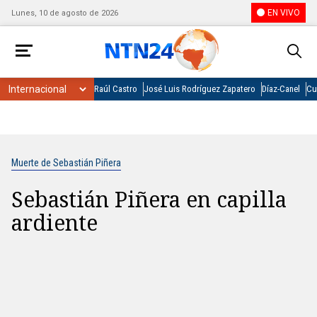
EN VIVO
Lunes, 10 de agosto de 2026
Raúl Castro
José Luis Rodríguez Zapatero
Díaz-Canel
Cu
Muerte de Sebastián Piñera
Sebastián Piñera en capilla
ardiente