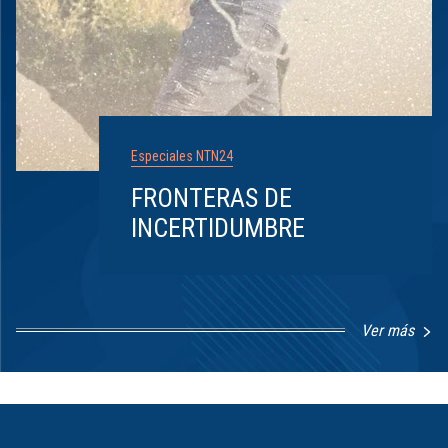
Especiales NTN24
FRONTERAS DE
INCERTIDUMBRE
Ver más
Item
1
of
8