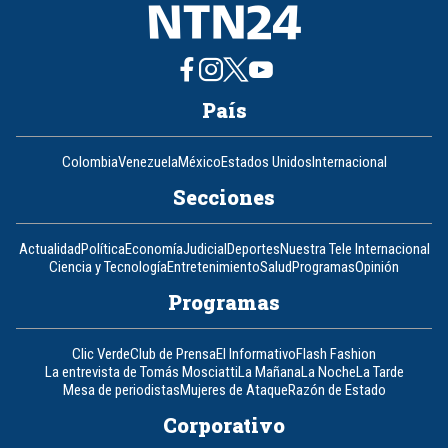
País
Colombia
Venezuela
México
Estados Unidos
Internacional
Secciones
Actualidad
Política
Economía
Judicial
Deportes
Nuestra Tele Internacional
Ciencia y Tecnología
Entretenimiento
Salud
Programas
Opinión
Programas
Clic Verde
Club de Prensa
El Informativo
Flash Fashion
La entrevista de Tomás Mosciatti
La Mañana
La Noche
La Tarde
Mesa de periodistas
Mujeres de Ataque
Razón de Estado
Corporativo