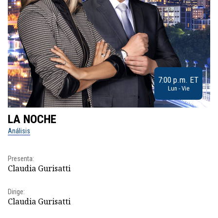
7:00 p.m. ET
Lun - Vie
LA NOCHE
L
Análisis
No
Pr
Presenta:
Id
Claudia Gurisatti
Dir
Dirige:
Id
Claudia Gurisatti