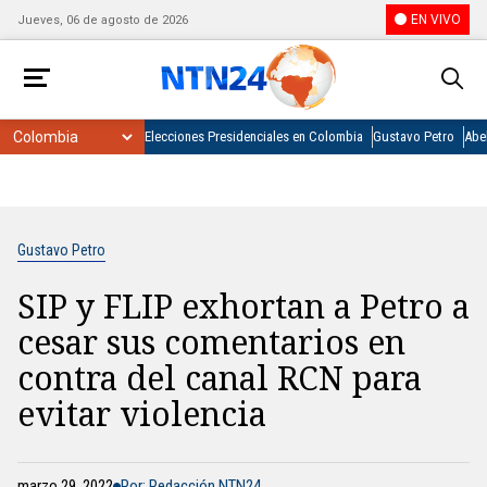
EN VIVO
Jueves, 06 de agosto de 2026
Elecciones Presidenciales en Colombia
Gustavo Petro
Abel
Gustavo Petro
SIP y FLIP exhortan a Petro a
cesar sus comentarios en
contra del canal RCN para
evitar violencia
marzo 29, 2022
Por: Redacción NTN24