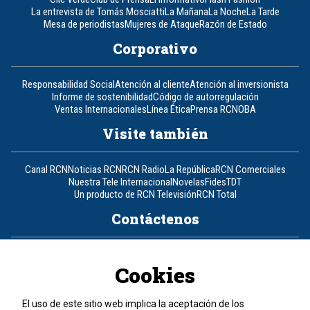
La entrevista de Tomás Mosciatti
La Mañana
La Noche
La Tarde
Mesa de periodistas
Mujeres de Ataque
Razón de Estado
Corporativo
Responsabilidad Social
Atención al cliente
Atención al inversionista
Informe de sostenibilidad
Código de autorregulación
Ventas Internacionales
Línea Ética
Prensa RCN
OBA
Visite también
Canal RCN
Noticias RCN
RCN Radio
La República
RCN Comerciales
Nuestra Tele Internacional
Novelas
Fides
TDT
Un producto de RCN Televisión
RCN Total
Contáctenos
Teléfono
+57 (601) 426 92 92
Cookies
Política de datos personales
Política de cookies
El uso de este sitio web implica la aceptación de los