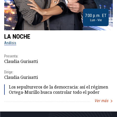
7:00 p.m. ET
Lun - Vie
LA NOCHE
L
Análisis
No
Presenta:
Pr
Claudia Gurisatti
Id
Dirige:
Dir
Claudia Gurisatti
Id
Los sepultureros de la democracia: así el régimen
Ortega-Murillo busca controlar todo el poder
Ver más
Item
1
of