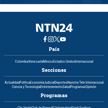
1
of
8
País
Colombia
Venezuela
México
Estados Unidos
Internacional
Secciones
Actualidad
Política
Economía
Judicial
Deportes
Nuestra Tele Internacional
Ciencia y Tecnología
Entretenimiento
Salud
Programas
Opinión
Programas
Clic Verde
Club de Prensa
El Informativo
Flash Fashion