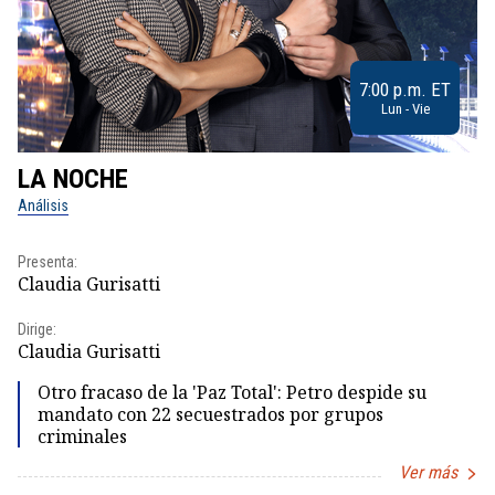
7:00 p.m. ET
Lun - Vie
LA NOCHE
L
Análisis
No
Presenta:
Pr
Claudia Gurisatti
Id
Dirige:
Dir
Claudia Gurisatti
Id
Otro fracaso de la 'Paz Total': Petro despide su
mandato con 22 secuestrados por grupos
criminales
Ver más
Item