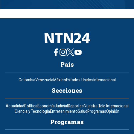
Item
1
of
8
País
Colombia
Venezuela
México
Estados Unidos
Internacional
Secciones
Actualidad
Política
Economía
Judicial
Deportes
Nuestra Tele Internacional
Ciencia y Tecnología
Entretenimiento
Salud
Programas
Opinión
Programas