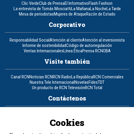
Clic Verde
Club de Prensa
El Informativo
Flash Fashion
La entrevista de Tomás Mosciatti
La Mañana
La Noche
La Tarde
Mesa de periodistas
Mujeres de Ataque
Razón de Estado
Corporativo
Responsabilidad Social
Atención al cliente
Atención al inversionista
Informe de sostenibilidad
Código de autorregulación
Ventas Internacionales
Línea Ética
Prensa RCN
OBA
Visite también
Canal RCN
Noticias RCN
RCN Radio
La República
RCN Comerciales
Nuestra Tele Internacional
Novelas
Fides
TDT
Un producto de RCN Televisión
RCN Total
Contáctenos
Teléfono
+57 (601) 426 92 92
Cookies
Política de datos personales
Política de cookies