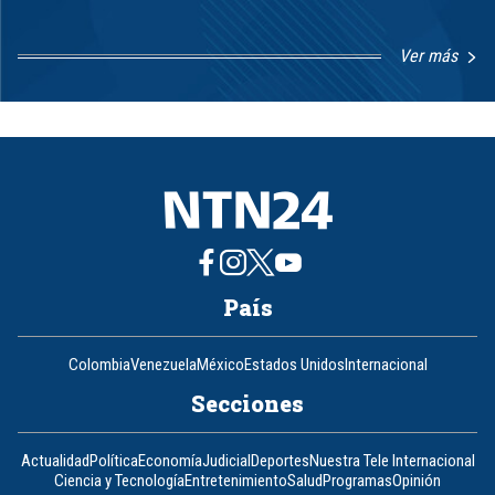
Ver más
Item
1
of
8
País
Colombia
Venezuela
México
Estados Unidos
Internacional
Secciones
Actualidad
Política
Economía
Judicial
Deportes
Nuestra Tele Internacional
Ciencia y Tecnología
Entretenimiento
Salud
Programas
Opinión