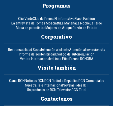
Programas
Clic Verde
Club de Prensa
El Informativo
Flash Fashion
La entrevista de Tomás Mosciatti
La Mañana
La Noche
La Tarde
Mesa de periodistas
Mujeres de Ataque
Razón de Estado
Corporativo
Responsabilidad Social
Atención al cliente
Atención al inversionista
Informe de sostenibilidad
Código de autorregulación
Ventas Internacionales
Línea Ética
Prensa RCN
OBA
Visite también
Canal RCN
Noticias RCN
RCN Radio
La República
RCN Comerciales
Nuestra Tele Internacional
Novelas
Fides
TDT
Un producto de RCN Televisión
RCN Total
Contáctenos
Teléfono
+57 (601) 426 92 92