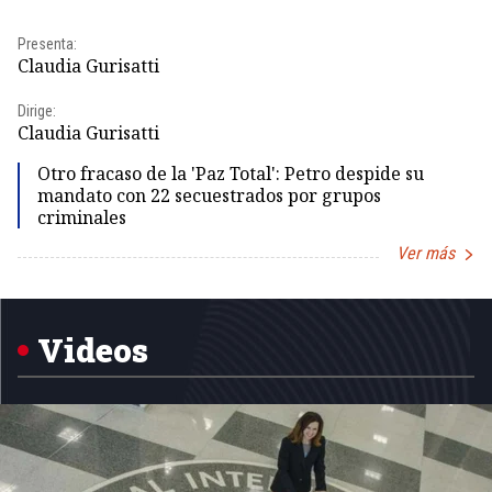
Presenta:
Pr
Claudia Gurisatti
Id
Dirige:
Dir
Claudia Gurisatti
Id
Otro fracaso de la 'Paz Total': Petro despide su
mandato con 22 secuestrados por grupos
criminales
Ver más
Item
1
of
5
Videos