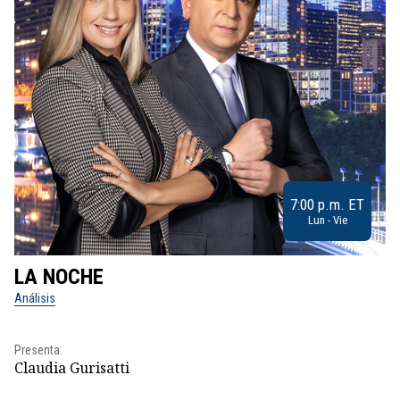
7:00 p.m. ET
Lun - Vie
LA NOCHE
L
Análisis
No
Pr
Presenta:
Id
Claudia Gurisatti
Dir