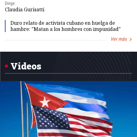
Dirige:
Id
Claudia Gurisatti
Duro relato de activista cubano en huelga de
hambre: "Matan a los hombres con impunidad"
Ver más
Item
1
of
5
Videos