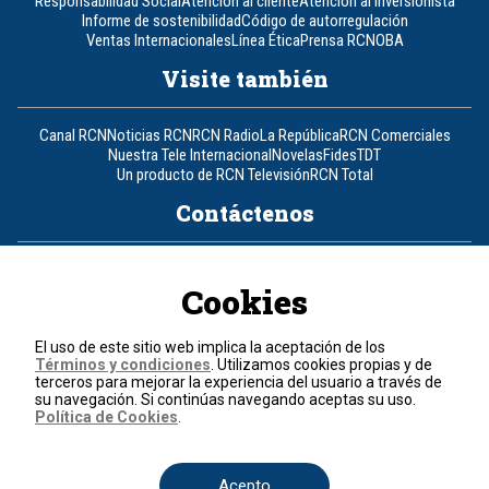
Responsabilidad Social
Atención al cliente
Atención al inversionista
Informe de sostenibilidad
Código de autorregulación
Ventas Internacionales
Línea Ética
Prensa RCN
OBA
Visite también
Canal RCN
Noticias RCN
RCN Radio
La República
RCN Comerciales
Nuestra Tele Internacional
Novelas
Fides
TDT
Un producto de RCN Televisión
RCN Total
Contáctenos
Teléfono
+57 (601) 426 92 92
Cookies
Política de datos personales
Política de cookies
El uso de este sitio web implica la aceptación de los
Términos y condiciones
Términos y condiciones
. Utilizamos cookies propias y de
terceros para mejorar la experiencia del usuario a través de
su navegación. Si continúas navegando aceptas su uso.
© 2026, RCN Medios.
Política de Cookies
.
Todos los derechos reservados.
Organización Ardila Lülle - www.oal.com.co
Acepto