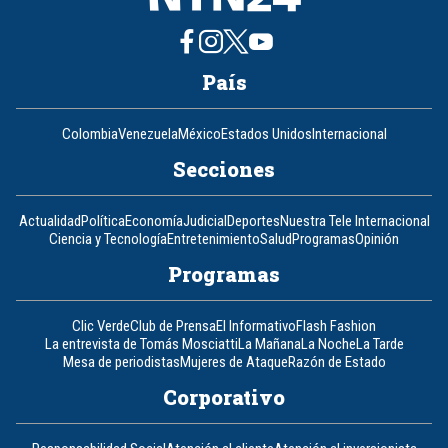
País
Colombia
Venezuela
México
Estados Unidos
Internacional
Secciones
Actualidad
Política
Economía
Judicial
Deportes
Nuestra Tele Internacional
Ciencia y Tecnología
Entretenimiento
Salud
Programas
Opinión
Programas
Clic Verde
Club de Prensa
El Informativo
Flash Fashion
La entrevista de Tomás Mosciatti
La Mañana
La Noche
La Tarde
Mesa de periodistas
Mujeres de Ataque
Razón de Estado
Corporativo