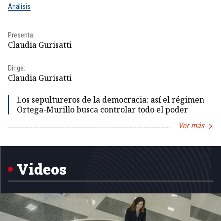
Análisis
No
Presenta:
Pr
Claudia Gurisatti
Id
Dirige:
Dir
Claudia Gurisatti
Id
Los sepultureros de la democracia: así el régimen
Ortega-Murillo busca controlar todo el poder
Ver más
Item
1
of
5
Videos