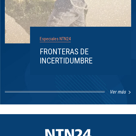
Especiales NTN24
FRONTERAS DE
INCERTIDUMBRE
Ver más
Item
1
of
8