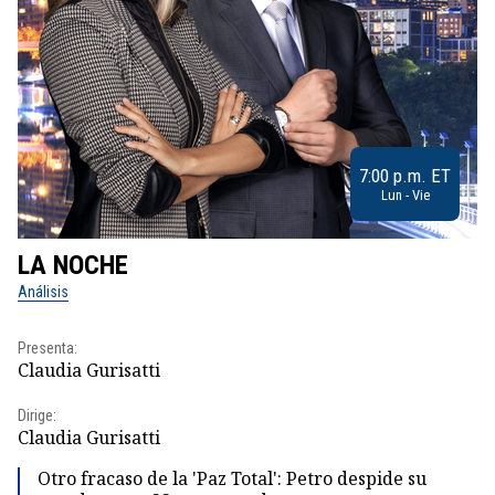
7:00 p.m. ET
Lun - Vie
LA NOCHE
L
Análisis
No
Presenta:
Pr
Claudia Gurisatti
Id
Dirige:
Dir
Claudia Gurisatti
Id
Otro fracaso de la 'Paz Total': Petro despide su