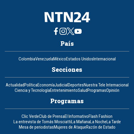
País
Colombia
Venezuela
México
Estados Unidos
Internacional
Secciones
Actualidad
Política
Economía
Judicial
Deportes
Nuestra Tele Internacional
Ciencia y Tecnología
Entretenimiento
Salud
Programas
Opinión
Programas
Clic Verde
Club de Prensa
El Informativo
Flash Fashion
La entrevista de Tomás Mosciatti
La Mañana
La Noche
La Tarde
Mesa de periodistas
Mujeres de Ataque
Razón de Estado