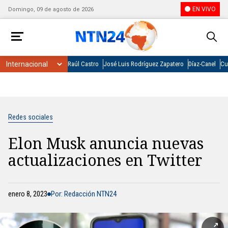
EN VIVO
Domingo, 09 de agosto de 2026
Raúl Castro
José Luis Rodríguez Zapatero
Díaz-Canel
Cu
Redes sociales
Elon Musk anuncia nuevas
actualizaciones en Twitter
enero 8, 2023
Por: Redacción NTN24