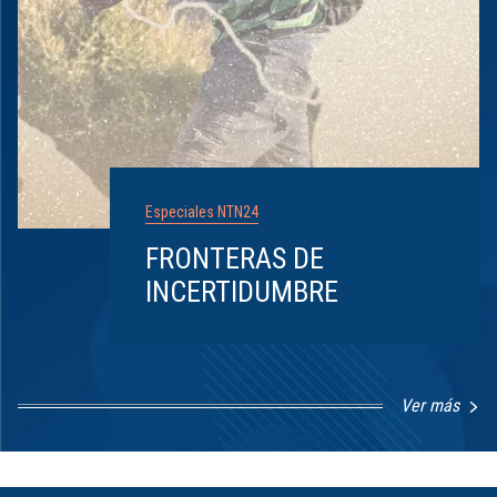
Especiales NTN24
FRONTERAS DE
INCERTIDUMBRE
Ver más
Item
1
of
8