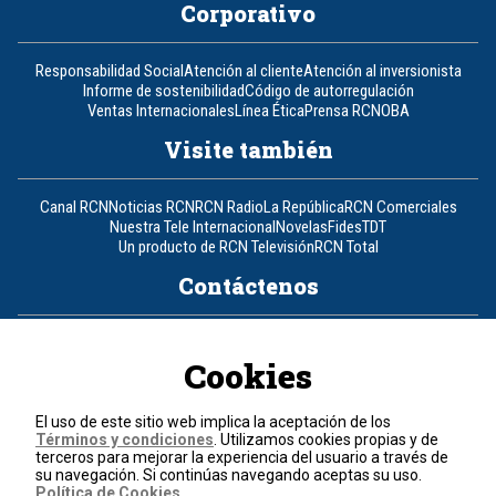
Corporativo
Responsabilidad Social
Atención al cliente
Atención al inversionista
Informe de sostenibilidad
Código de autorregulación
Ventas Internacionales
Línea Ética
Prensa RCN
OBA
Visite también
Canal RCN
Noticias RCN
RCN Radio
La República
RCN Comerciales
Nuestra Tele Internacional
Novelas
Fides
TDT
Un producto de RCN Televisión
RCN Total
Contáctenos
Teléfono
+57 (601) 426 92 92
Cookies
Política de datos personales
Política de cookies
El uso de este sitio web implica la aceptación de los
Términos y condiciones
Términos y condiciones
. Utilizamos cookies propias y de
terceros para mejorar la experiencia del usuario a través de
su navegación. Si continúas navegando aceptas su uso.
© 2026, RCN Medios.
Política de Cookies
.
Todos los derechos reservados.