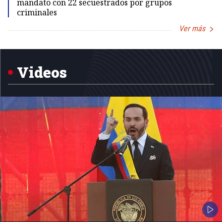
mandato con 22 secuestrados por grupos
criminales
Ver más
Item
1
of
5
Videos