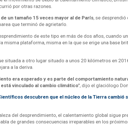
currió por otras razones.
o, de un tamaño 15 veces mayor al de París
, se desprendió 
marea que terminó de agrietarlo.
desprendimiento de este tipo en más de dos años, cuando un
 la misma plataforma, misma en la que se erige una base bri
ue situada a otro lugar situado a unos 20 kilómetros en 201
jara a la deriva.
ento era esperado y es parte del comportamiento natura
 está vinculado al cambio climático"
, dijo el glaciólogo D
ientíficos descubren que el núcleo de la Tierra cambió 
raleza del desprendimiento, el calentamiento global sigue p
habla de grandes consecuencias irreparables en los próximo