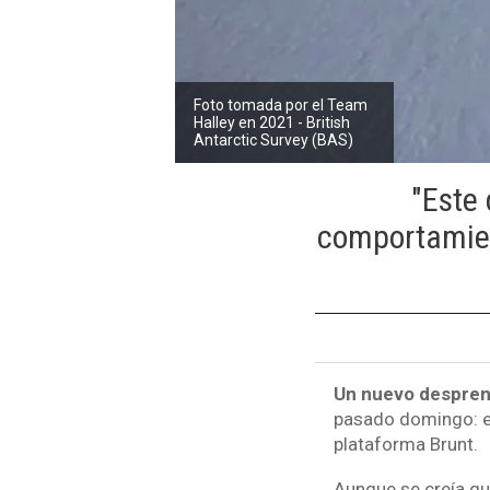
Foto tomada por el Team
Halley en 2021 - British
Antarctic Survey (BAS)
"Este
comportamient
Un nuevo desprend
pasado domingo: e
plataforma Brunt.
Aunque se creía que