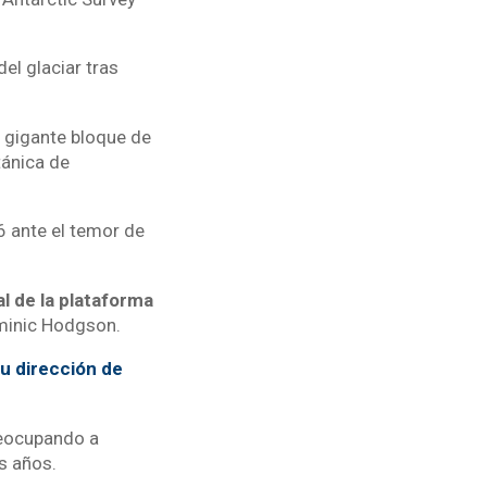
del glaciar tras
 gigante bloque de
tánica de
6 ante el temor de
l de la plataforma
ominic Hodgson.
su dirección de
reocupando a
s años.