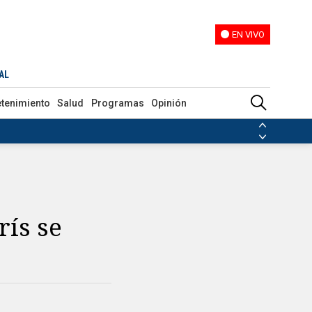
EN VIVO
EN VIVO
AL
etenimiento
Salud
Programas
Opinión
ias de las FARC
ezuela
Nicolás Maduro
Disidencias de las FARC
 en Venezuela
Nicolás Maduro
rís se