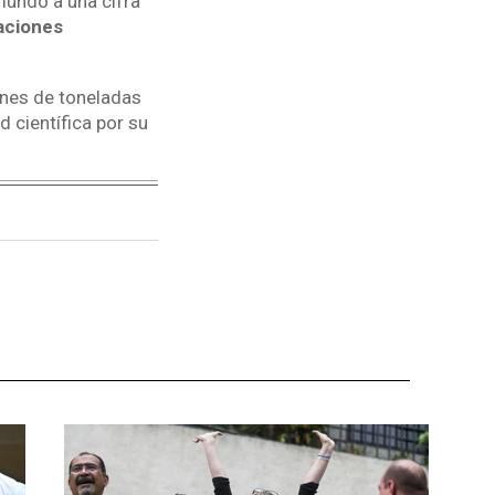
mundo a una cifra
aciones
ones de toneladas
 científica por su