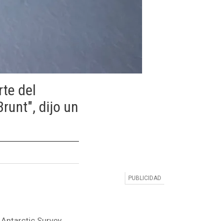
te del
runt", dijo un
 Antarctic Survey