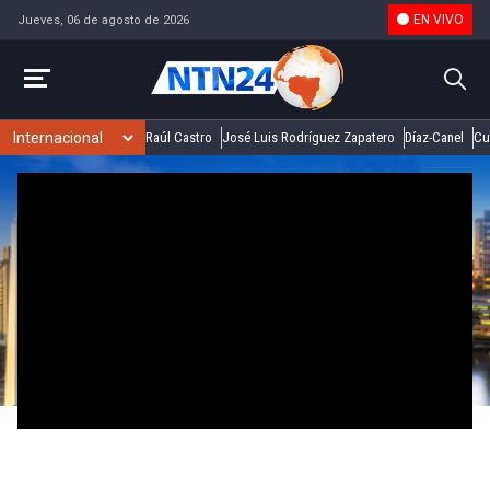
EN VIVO
Jueves, 06 de agosto de 2026
Raúl Castro
José Luis Rodríguez Zapatero
Díaz-Canel
Cu