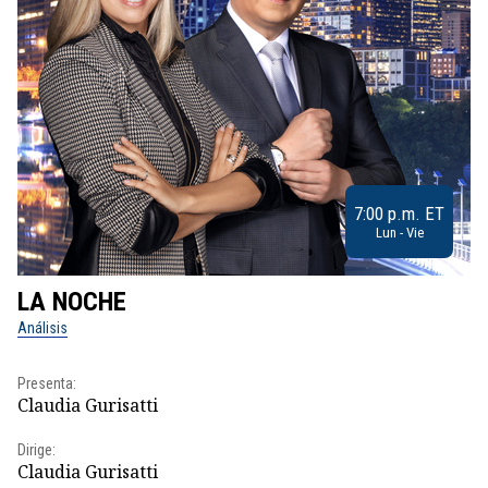
7:00 p.m. ET
Lun - Vie
LA NOCHE
L
Análisis
No
Presenta:
Pr
Claudia Gurisatti
Id
Dirige:
Dir
Claudia Gurisatti
Id