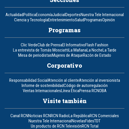
Actualidad
Política
Economía
Judicial
Deportes
Nuestra Tele Internacional
Ciencia y Tecnología
Entretenimiento
Salud
Programas
Opinión
Programas
Clic Verde
Club de Prensa
El Informativo
Flash Fashion
La entrevista de Tomás Mosciatti
La Mañana
La Noche
La Tarde
Mesa de periodistas
Mujeres de Ataque
Razón de Estado
Corporativo
Responsabilidad Social
Atención al cliente
Atención al inversionista
Informe de sostenibilidad
Código de autorregulación
Ventas Internacionales
Línea Ética
Prensa RCN
OBA
Visite también
Canal RCN
Noticias RCN
RCN Radio
La República
RCN Comerciales
Nuestra Tele Internacional
Novelas
Fides
TDT
Un producto de RCN Televisión
RCN Total