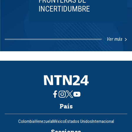
FRONTERAS DE
INCERTIDUMBRE
Ver más
Item
1
of
8
País
Colombia
Venezuela
México
Estados Unidos
Internacional
Secciones