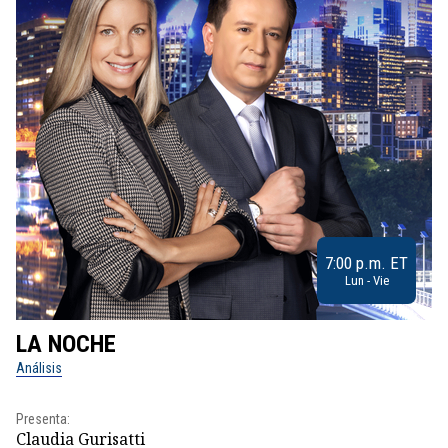
7:00 p.m. ET
Lun - Vie
LA NOCHE
L
Análisis
No
Presenta:
Pr
Claudia Gurisatti
Id