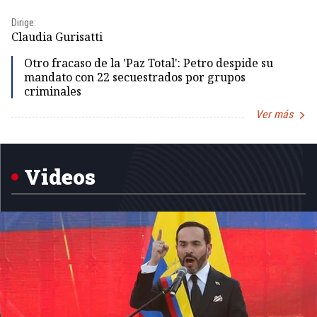
Dirige:
Dir
Claudia Gurisatti
Id
Otro fracaso de la 'Paz Total': Petro despide su
mandato con 22 secuestrados por grupos
criminales
Ver más
Item
1
of
5
Videos