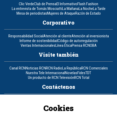
Clic Verde
Club de Prensa
El Informativo
Flash Fashion
La entrevista de Tomás Mosciatti
La Mañana
La Noche
La Tarde
Mesa de periodistas
Mujeres de Ataque
Razón de Estado
Corporativo
Responsabilidad Social
Atención al cliente
Atención al inversionista
Informe de sostenibilidad
Código de autorregulación
Ventas Internacionales
Línea Ética
Prensa RCN
OBA
Visite también
Canal RCN
Noticias RCN
RCN Radio
La República
RCN Comerciales
Nuestra Tele Internacional
Novelas
Fides
TDT
Un producto de RCN Televisión
RCN Total
Contáctenos
Teléfono
+57 (601) 426 92 92
Cookies
Política de datos personales