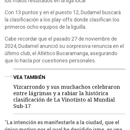
los malos resultados en la liga local
Con 13 puntos y en el puesto 12, Dudamel buscará
la clasificación a los play-offs donde clasifican los
primeros ocho equipos de la liguilla.
Cabe recordar que el pasado 27 de noviembre de
2024, Dudamel anunció su sorpresiva renuncia en el
último club, el Atlético Bucaramanga, asegurando
que lo hacía por cuestiones personales.
o
VEA TAMBIÉN
Vizcarrondo y sus muchachos celebraron
entre lágrimas y a rabiar la histórica
clasificación de La Vinotinto al Mundial
Sub-17
“
La intención es manifestarle a la ciudad, que el
único motivo por el cual he decidido irme, es una