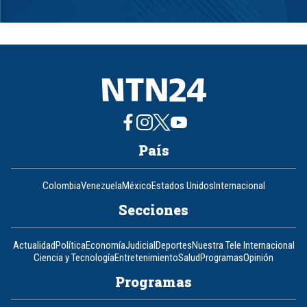
Item
1
of
8
País
Colombia
Venezuela
México
Estados Unidos
Internacional
Secciones
Actualidad
Política
Economía
Judicial
Deportes
Nuestra Tele Internacional
Ciencia y Tecnología
Entretenimiento
Salud
Programas
Opinión
Programas